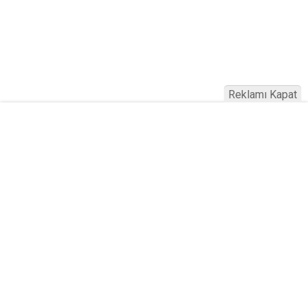
Reklamı Kapat
Köfteci Yusuf'ta Maaş 40 Bin TL Oldu
2026! Bayram Primi, Erzak Yardımı ve
Sağlık Sigortası Dikkat Çekti