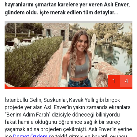
hayranlarını şımartan karelere yer veren Aslı Enver,
gündem oldu. İşte merak edilen tüm detaylar…
1
4
İstanbullu Gelin, Suskunlar, Kavak Yelli gibi birçok
projede yer alan Aslı Enver’in yakın zamanda ekranlara
“Benim Adım Farah” dizisiyle döneceği biliniyordu
fakat hamile olduğunu öğrenince sağlık bir süreç
yaşamak adına projeden çekilmişti. Aslı Enver’in yerine
ise
Demet Özdemir
’e teklif gitmiş ve başarılı oyuncu