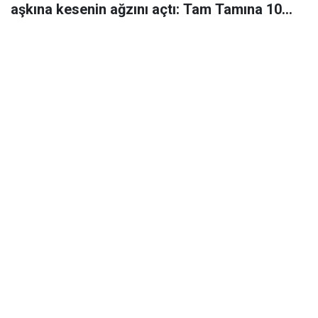
aşkına kesenin ağzını açtı: Tam Tamına 10
milyon 750 bin TL harcadı…