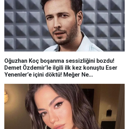
Oğuzhan Koç boşanma sessizliğini bozdu!
Demet Özdemir’le ilgili ilk kez konuştu Eser
Yenenler’e içini döktü! Meğer Ne...