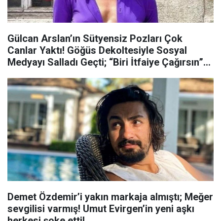
Gülcan Arslan’ın Sütyensiz Pozları Çok
Canlar Yaktı! Göğüs Dekoltesiyle Sosyal
Medyayı Salladı Geçti; “Biri İtfaiye Çağırsın”
Cansu Tosun, Serra Pirinç ve Demet
Özdemir’den Destek Geldi
Demet Özdemir’i yakın markaja almıştı; Meğer
sevgilisi varmış! Umut Evirgen’in yeni aşkı
herkesi şoke etti!