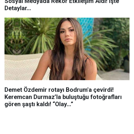
Sosyal Medyada Rekor Etkileşim Aldı! İşte
Detaylar...
Demet Özdemir rotayı Bodrum'a çevirdi!
Keremcan Durmaz’la buluştuğu fotoğrafları
gören şaştı kaldı! “Olay...”