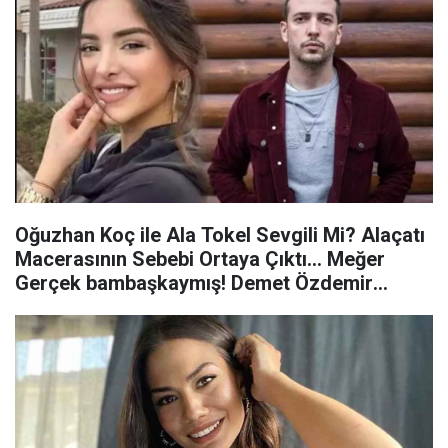
Oğuzhan Koç ile Ala Tokel Sevgili Mi? Alaçatı
Macerasının Sebebi Ortaya Çıktı... Meğer
Gerçek bambaşkaymış! Demet Özdemir
Detayı....