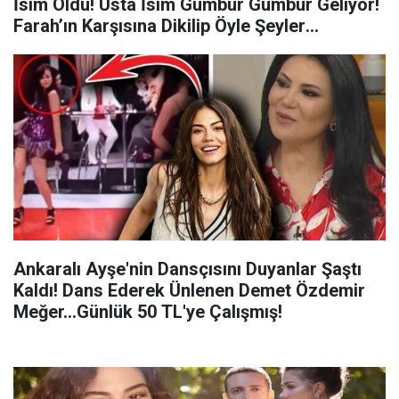
İsim Oldu! Usta İsim Gümbür Gümbür Geliyor!
Farah’ın Karşısına Dikilip Öyle Şeyler
Anlatılacak Ki…
Ankaralı Ayşe'nin Dansçısını Duyanlar Şaştı
Kaldı! Dans Ederek Ünlenen Demet Özdemir
Meğer...Günlük 50 TL'ye Çalışmış!