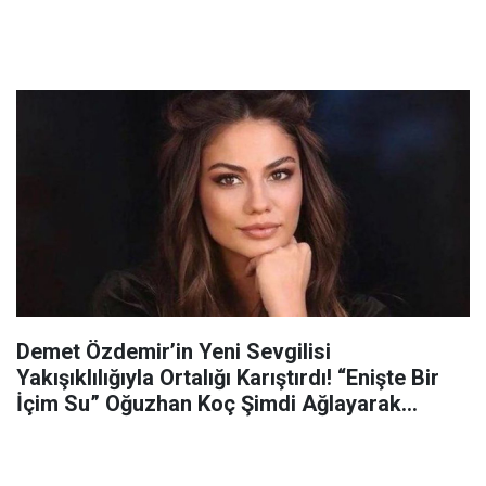
Demet Özdemir’in Yeni Sevgilisi
Yakışıklılığıyla Ortalığı Karıştırdı! “Enişte Bir
İçim Su” Oğuzhan Koç Şimdi Ağlayarak
Günlüğüne Yazacak…