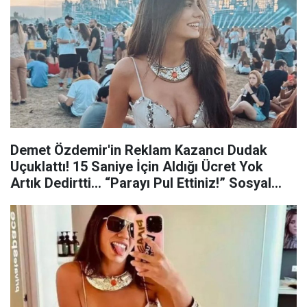
Demet Özdemir'in Reklam Kazancı Dudak
Uçuklattı! 15 Saniye İçin Aldığı Ücret Yok
Artık Dedirtti... “Parayı Pul Ettiniz!” Sosyal
Medya Bunu Konuşuyor... ekrandan ayrı;
sosyal medyadan ayrı kazanıyor! Güncel
reklam tarifesi du