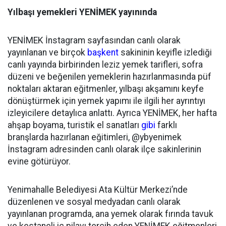
Yılbaşı yemekleri YENİMEK yayınında
YENİMEK İnstagram sayfasından canlı olarak
yayınlanan ve birçok
başkent
sakininin keyifle izlediği
canlı yayında birbirinden leziz yemek tarifleri, sofra
düzeni ve beğenilen yemeklerin hazırlanmasında püf
noktaları aktaran eğitmenler, yılbaşı akşamını keyfe
dönüştürmek için yemek yapımı ile ilgili her ayrıntıyı
izleyicilere detaylıca anlattı. Ayrıca YENİMEK, her hafta
ahşap boyama, turistik el sanatları
gibi
farklı
branşlarda hazırlanan eğitimleri, @ybyenimek
İnstagram adresinden canlı olarak ilçe sakinlerinin
evine götürüyor.
Yenimahalle Belediyesi Ata Kültür Merkezi’nde
düzenlenen ve sosyal medyadan canlı olarak
yayınlanan programda, ana yemek olarak fırında tavuk
ve kestaneli iç pilavı tercih eden YENİMEK eğitmenleri,