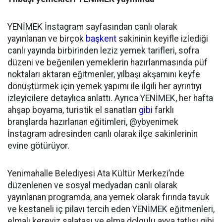
YENİMEK İnstagram sayfasından canlı olarak
yayınlanan ve birçok
başkent
sakininin keyifle izlediği
canlı yayında birbirinden leziz yemek tarifleri, sofra
düzeni ve beğenilen yemeklerin hazırlanmasında püf
noktaları aktaran eğitmenler, yılbaşı akşamını keyfe
dönüştürmek için yemek yapımı ile ilgili her ayrıntıyı
izleyicilere detaylıca anlattı. Ayrıca YENİMEK, her hafta
ahşap boyama, turistik el sanatları
gibi
farklı
branşlarda hazırlanan eğitimleri, @ybyenimek
İnstagram adresinden canlı olarak ilçe sakinlerinin
evine götürüyor.
Yenimahalle Belediyesi Ata Kültür Merkezi’nde
düzenlenen ve sosyal medyadan canlı olarak
yayınlanan programda, ana yemek olarak fırında tavuk
ve kestaneli iç pilavı tercih eden YENİMEK eğitmenleri,
elmalı kereviz salatası ve elma dolgulu ayva tatlısı gibi