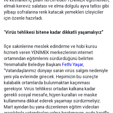
elmalı kereviz salatası ve elma dolgulu ayva tatlısı gibi
yılbaşı sofralarına renk katacak yemekleri izleyiciler
için özenle hazırladı.
“
Virüs tehlikesi bitene kadar dikkatli yaşamalıyız”
İlçe sakinlerine meslek edindirme ve hobi kursu
hizmeti veren YENİMEK merkezlerinin internet
ortamından eğitimlerini sürdürdüğünü belirten
Yenimahalle Belediye Başkanı
Fethi Yaşar
,
“Vatandaşlarımız dünyayı saran virüs salgını nedeniyle
yeni yıla evlerinde girecek. Hepimizin bu süreçte
kalabalık ortamlarda bulunmaktan kaçınması
gerekiyor. Virüs tehlikesi ortadan kalkana kadar
gerekli sosyal mesafe, hijyen kuralları ve maske
kullanımına dikkat ederek yaşamayı sürdürmeliyiz.
Mart ayından bu yana düzenlenen eğitim videoları
aracılığıyla vatandaşları yalnız bırakmayan, evde keyifle