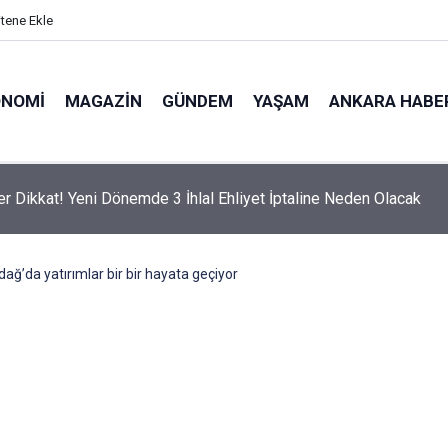
itene Ekle
ONOMI
MAGAZIN
GÜNDEM
YAŞAM
ANKARA HABE
er Dikkat! Yeni Dönemde 3 İhlal Ehliyet İptaline Neden Olacak
ağ’da yatırımlar bir bir hayata geçiyor