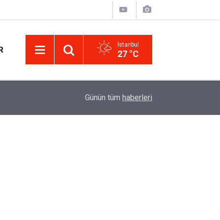
İstanbul
R
27 °C
Eminevim, Katılımevim, Fuzulev ve Birevim İçin 
12:13
Günün tüm
haberleri
Uzadı, Ödeme Kuralları Değişti