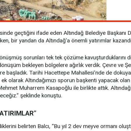
esinde geçtiğini ifade eden Altındağ Belediye Başkanı D
ken, bir yandan da Altındağ’a önemli yatırımlar kazandı
dönüşmüş sorunları tek tek çözüme kavuşturduklarını dil
 dönüşüm bekleyen bölgelere ağırlık verdik. Çevre ve Şe
e başladık. Tarihi Hacettepe Mahallesi’nde de dokuya 
a ek olarak Altındağımızı sporun başkenti yapacak olan 
ehmet Muharrem Kasapoğlu ile birlikte attık. Altındağ’ı
ceğiz.” şeklinde konuştu.
YATIRIMLAR”
rdiklerini belirten Balcı, “Bu yıl 2 dev meyve ormanı olu