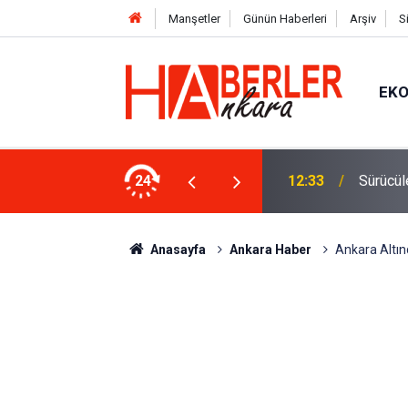
Manşetler
Günün Haberleri
Arşiv
S
EK
 Oldu 2026! Bayram Primi, Erzak Yardımı ve
24
12:33
Sürücül
Anasayfa
Ankara Haber
Ankara Altınd