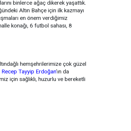
arını binlerce ağaç dikerek yaşattık.
ndeki Altın Bahçe için ilk kazmayı
lışmaları en önem verdiğimiz
halle konağı, 6 futbol sahası, 8
Altındağlı hemşehrilerimize çok güzel
n
Recep Tayyip Erdoğan
’ın da
z için sağlıklı, huzurlu ve bereketli