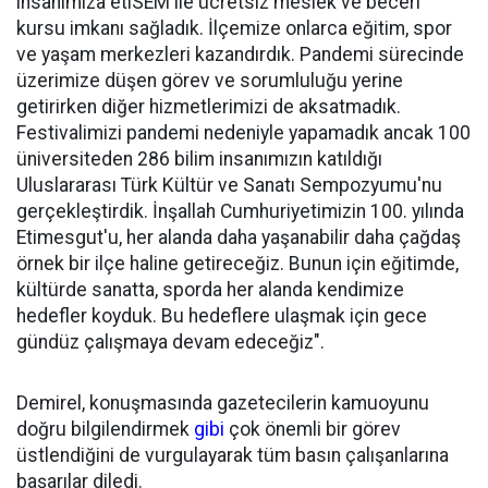
insanımıza etiSEM ile ücretsiz meslek ve beceri
kursu imkanı sağladık. İlçemize onlarca eğitim, spor
ve yaşam merkezleri kazandırdık. Pandemi sürecinde
üzerimize düşen görev ve sorumluluğu yerine
getirirken diğer hizmetlerimizi de aksatmadık.
Festivalimizi pandemi nedeniyle yapamadık ancak 100
üniversiteden 286 bilim insanımızın katıldığı
Uluslararası Türk Kültür ve Sanatı Sempozyumu'nu
gerçekleştirdik. İnşallah Cumhuriyetimizin 100. yılında
Etimesgut'u, her alanda daha yaşanabilir daha çağdaş
örnek bir ilçe haline getireceğiz. Bunun için eğitimde,
kültürde sanatta, sporda her alanda kendimize
hedefler koyduk. Bu hedeflere ulaşmak için gece
gündüz çalışmaya devam edeceğiz".
Demirel, konuşmasında gazetecilerin kamuoyunu
doğru bilgilendirmek
gibi
çok önemli bir görev
üstlendiğini de vurgulayarak tüm basın çalışanlarına
başarılar diledi.