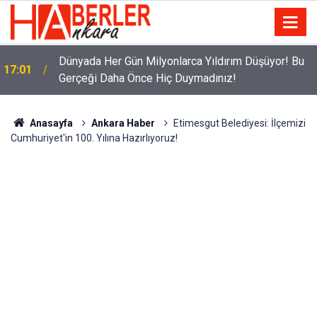
Altın mı Ev mi? Merkez Bankası Verileri Ortaya
16:54
Çıkardı: Altın ve Gayrimenkul Yarışı 2026
Anasayfa
Ankara Haber
Etimesgut Belediyesi: İlçemizi
Cumhuriyet'in 100. Yılına Hazırlıyoruz!