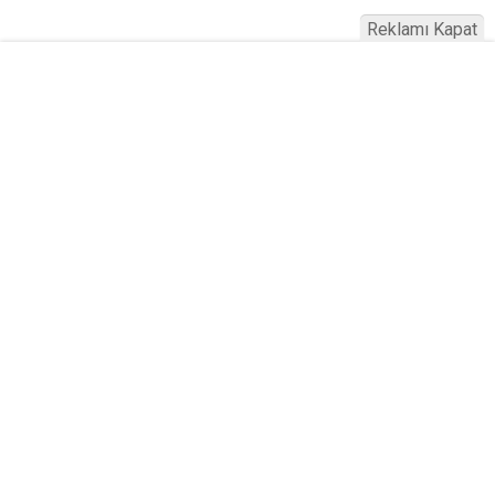
Reklamı Kapat
Altın mı Ev mi? Merkez Bankası
Verileri Ortaya Çıkardı: Altın ve
Gayrimenkul Yarışı 2026
Yayınlanma:
09 Ağustos 2026 Pazar 16:54