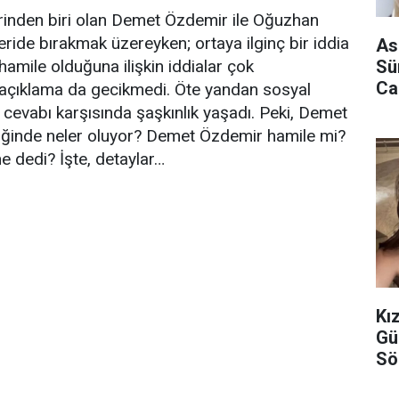
lerinden biri olan Demet Özdemir ile Oğuzhan
geride bırakmak üzereyken; ortaya ilginç bir iddia
As
Sü
amile olduğuna ilişkin iddialar çok
Ca
açıklama da gecikmedi. Öte yandan sosyal
 cevabı karşısında şaşkınlık yaşadı. Peki, Demet
iliğinde neler oluyor? Demet Özdemir hamile mi?
e dedi? İşte, detaylar…
Kız
Gü
Sö
Ya