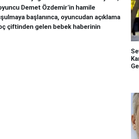
nlü oyuncu Demet Özdemir’in hamile
onuşulmaya başlanınca, oyuncudan açıklama
oç çiftinden gelen bebek haberinin
Se
Kar
Ge