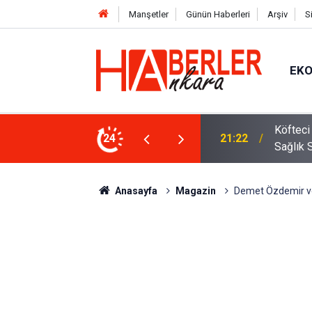
Manşetler
Günün Haberleri
Arşiv
S
EK
 Oldu 2026! Bayram Primi, Erzak Yardımı ve
24
12:33
Sürücül
Anasayfa
Magazin
Demet Özdemir ve 