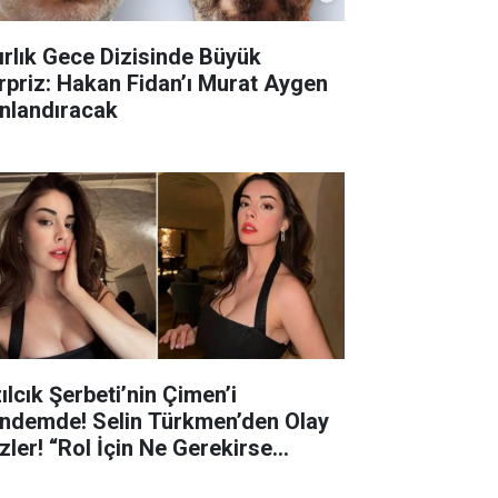
ırlık Gece Dizisinde Büyük
rpriz: Hakan Fidan’ı Murat Aygen
nlandıracak
ılcık Şerbeti’nin Çimen’i
ndemde! Selin Türkmen’den Olay
zler! “Rol İçin Ne Gerekirse
parım” Açıklaması Gündem Oldu