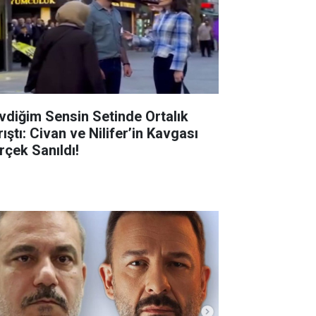
vdiğim Sensin Setinde Ortalık
ıştı: Civan ve Nilifer’in Kavgası
rçek Sanıldı!