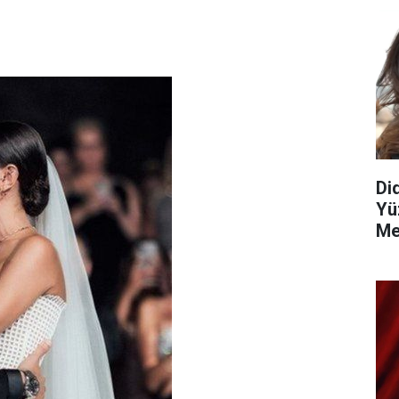
Di
Yü
Me