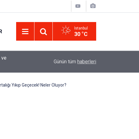
İstanbul
R
30 °C
Eminevim, Katılımevim, Fuzulev ve Birevim İçin 
12:13
Günün tüm
haberleri
Uzadı, Ödeme Kuralları Değişti
alığı Yıkıp Geçecek! Neler Oluyor?