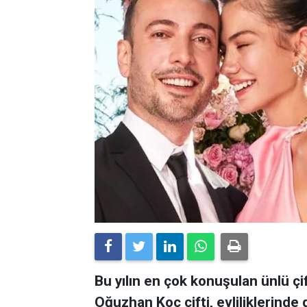
Bu yılın en çok konuşulan ünlü çi
Oğuzhan Koç çifti, evliliklerind