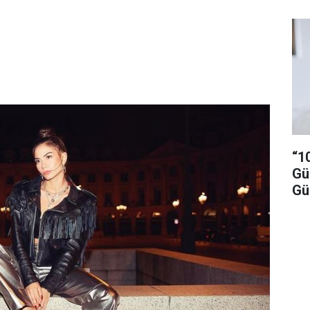
“1
Gü
Gü
Ya