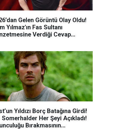
26’dan Gelen Görüntü Olay Oldu!
m Yılmaz'ın Fas Sultanı
nzetmesine Verdiği Cevap
ndem Oldu
st’un Yıldızı Borç Batağına Girdi!
n Somerhalder Her Şeyi Açıkladı!
unculuğu Bırakmasının
kasındaki Gerçek Şoke Etti