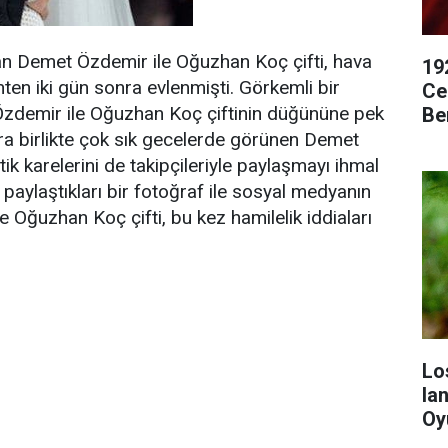
n Demet Özdemir ile Oğuzhan Koç çifti, hava
19
hten iki gün sonra evlenmişti. Görkemli bir
Ce
t Özdemir ile Oğuzhan Koç çiftinin düğününe pek
Be
Gü
ra birlikte çok sık gecelerde görünen Demet
k karelerini de takipçileriyle paylaşmayı ihmal
paylaştıkları bir fotoğraf ile sosyal medyanın
 Oğuzhan Koç çifti, bu kez hamilelik iddiaları
Lo
Ia
Oy
Ar