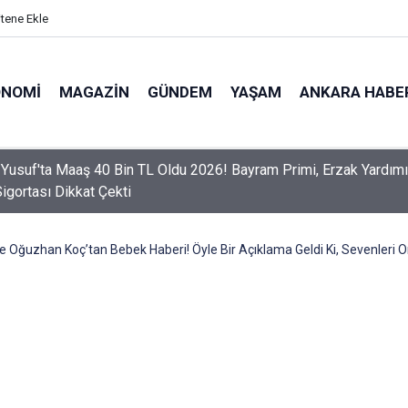
itene Ekle
ONOMI
MAGAZIN
GÜNDEM
YAŞAM
ANKARA HABE
er Dikkat! Yeni Dönemde 3 İhlal Ehliyet İptaline Neden Olacak
Oğuzhan Koç’tan Bebek Haberi! Öyle Bir Açıklama Geldi Ki, Sevenleri Ort