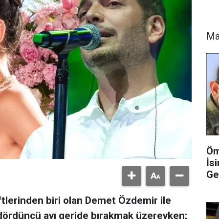
Ma
Öm
İs
Ge
ftlerinden biri olan Demet Özdemir ile
e dördüncü ayı geride bırakmak üzereyken;