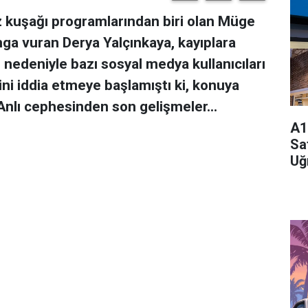
z kuşağı programlarından biri olan Müge
mga vuran Derya Yalçınkaya, kayıplara
ı nedeniyle bazı sosyal medya kullanıcıları
ğini iddia etmeye başlamıştı ki, konuya
 Anlı cephesinden son gelişmeler...
A1
Sa
Uğ