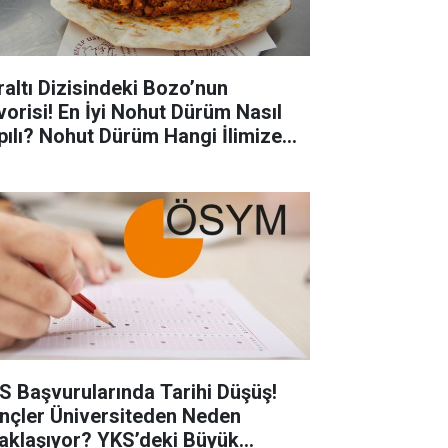
raltı Dizisindeki Bozo’nun
vorisi! En İyi Nohut Dürüm Nasıl
pılı? Nohut Dürüm Hangi İlimize
eldir?
S Başvurularında Tarihi Düşüş!
nçler Üniversiteden Neden
aklaşıyor? YKS’deki Büyük