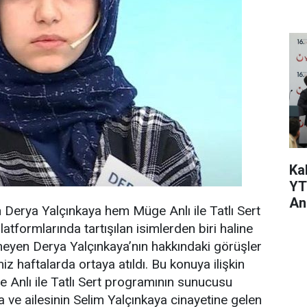
Dü
Kal
YT
An
den Derya Yalçınkaya hem Müge Anlı ile Tatlı Sert
formlarında tartışılan isimlerden biri haline
meyen Derya Yalçınkaya’nın hakkındaki görüşler
miz haftalarda ortaya atıldı. Bu konuya ilişkin
Anlı ile Tatlı Sert programının sunucusu
 ve ailesinin Selim Yalçınkaya cinayetine gelen