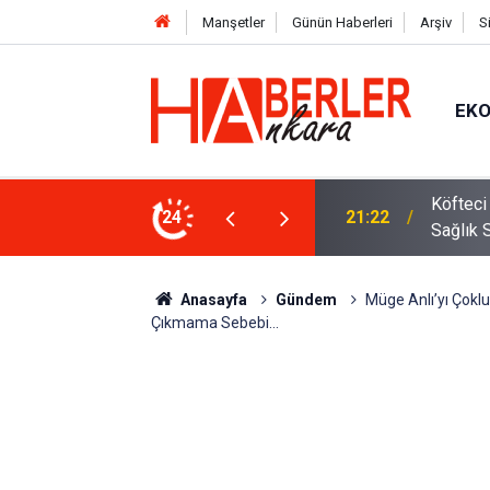
Manşetler
Günün Haberleri
Arşiv
S
EK
 Oldu 2026! Bayram Primi, Erzak Yardımı ve
24
12:33
Sürücül
Anasayfa
Gündem
Müge Anlı’yı Çoklu
Çıkmama Sebebi…