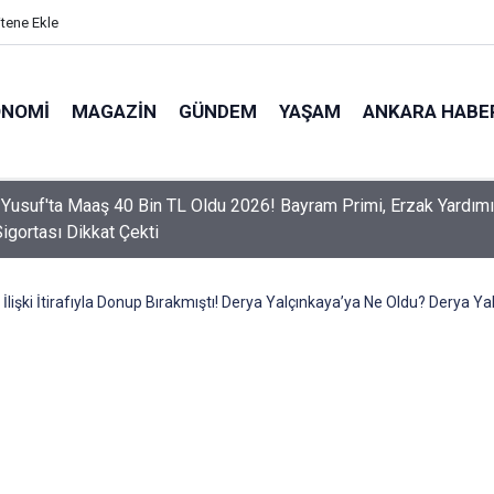
itene Ekle
ONOMI
MAGAZIN
GÜNDEM
YAŞAM
ANKARA HABE
er Dikkat! Yeni Dönemde 3 İhlal Ehliyet İptaline Neden Olacak
 İlişki İtirafıyla Donup Bırakmıştı! Derya Yalçınkaya’ya Ne Oldu? Derya Y