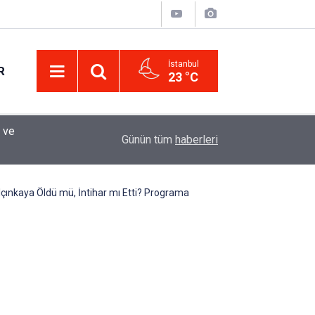
İstanbul
R
23 °C
Eminevim, Katılımevim, Fuzulev ve Birevim İçin 
12:13
Günün tüm
haberleri
Uzadı, Ödeme Kuralları Değişti
alçınkaya Öldü mü, İntihar mı Etti? Programa