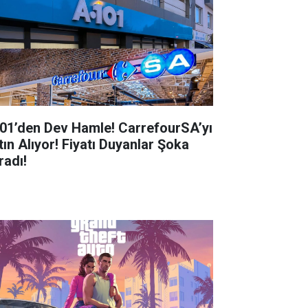
01’den Dev Hamle! CarrefourSA’yı
tın Alıyor! Fiyatı Duyanlar Şoka
radı!