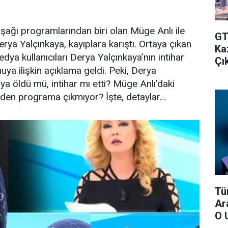
şağı programlarından biri olan Müge Anlı ile
GT
ya Yalçınkaya, kayıplara karıştı. Ortaya çıkan
Ka
dya kullanıcıları Derya Yalçınkaya’nın intihar
Çık
nuya ilişkin açıklama geldi. Peki, Derya
ya öldü mü, intihar mı etti? Müge Anlı’daki
eden programa çıkmıyor? İşte, detaylar…
Tü
Ar
O 
Ver