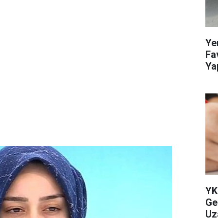
Ye
Fa
Ya
Öz
YK
Ge
Uz