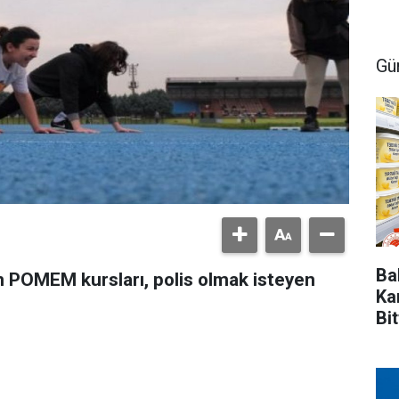
Gü
Ba
n POMEM kursları, polis olmak isteyen
Ka
Bit