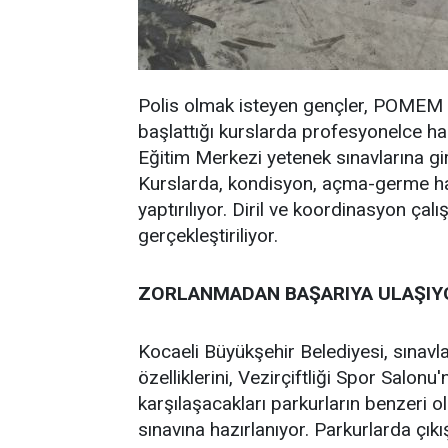
Polis olmak isteyen gençler, POMEM s
başlattığı kurslarda profesyonelce h
Eğitim Merkezi yetenek sınavlarına gi
Kurslarda, kondisyon, açma-germe har
yaptırılıyor. Diril ve koordinasyon çalı
gerçekleştiriliyor.
ZORLANMADAN BAŞARIYA ULAŞIY
Kocaeli Büyükşehir Belediyesi, sınavlar
özelliklerini, Vezirçiftliği Spor Salon
karşılaşacakları parkurların benzeri 
sınavına hazırlanıyor. Parkurlarda çıkı