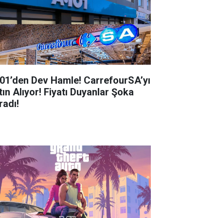
01’den Dev Hamle! CarrefourSA’yı
tın Alıyor! Fiyatı Duyanlar Şoka
radı!