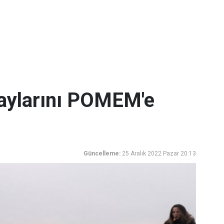
daylarını POMEM'e
Güncelleme:
25 Aralık 2022 Pazar 20:13