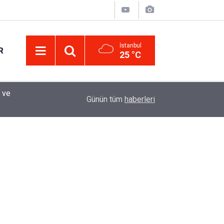
İstanbul
R
25 °C
 ve
12:33
Sürücüler Dikkat! Yeni Dönemde 3 İhlal Ehliyet 
Günün tüm
haberleri