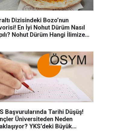
raltı Dizisindeki Bozo’nun
vorisi! En İyi Nohut Dürüm Nasıl
pılı? Nohut Dürüm Hangi İlimize
eldir?
S Başvurularında Tarihi Düşüş!
nçler Üniversiteden Neden
aklaşıyor? YKS’deki Büyük
şüşün Perde Arkası Ortaya Çıktı