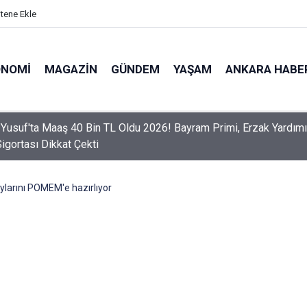
itene Ekle
ONOMI
MAGAZIN
GÜNDEM
YAŞAM
ANKARA HABE
 Yusuf'ta Maaş 40 Bin TL Oldu 2026! Bayram Primi, Erzak Yardımı
Sigortası Dikkat Çekti
ylarını POMEM'e hazırlıyor