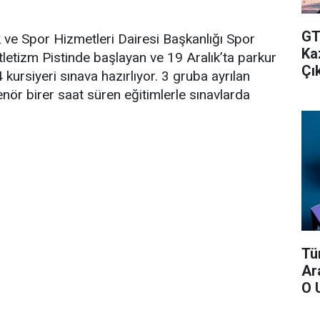
GT
 ve Spor Hizmetleri Dairesi Başkanlığı Spor
Ka
etizm Pistinde başlayan ve 19 Aralık’ta parkur
Çık
ursiyeri sınava hazırlıyor. 3 gruba ayrılan
nör birer saat süren eğitimlerle sınavlarda
Tü
Ar
O 
Ver