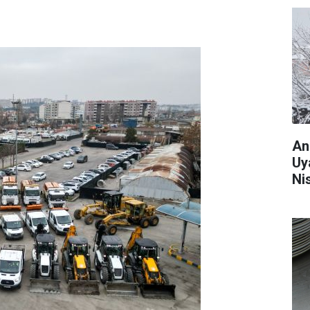
An
Uy
Ni