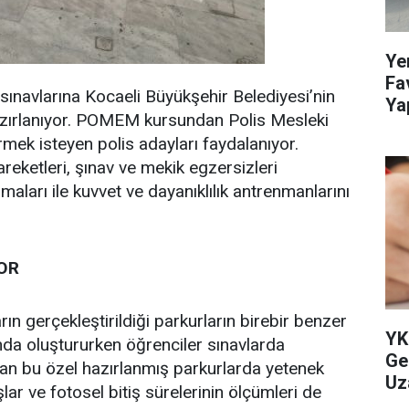
Ye
Fa
ınavlarına Kocaeli Büyükşehir Belediyesi’nin
Ya
azırlanıyor. POMEM kursundan Polis Mesleki
Öz
rmek isteyen polis adayları faydalanıyor.
eketleri, şınav ve mekik egzersizleri
şmaları ile kuvvet ve dayanıklılık antrenmanlarını
OR
ın gerçekleştirildiği parkurların birebir benzer
YK
u'nda oluştururken öğrenciler sınavlarda
Ge
olan bu özel hazırlanmış parkurlarda yetenek
Uz
şlar ve fotosel bitiş sürelerinin ölçümleri de
Dü