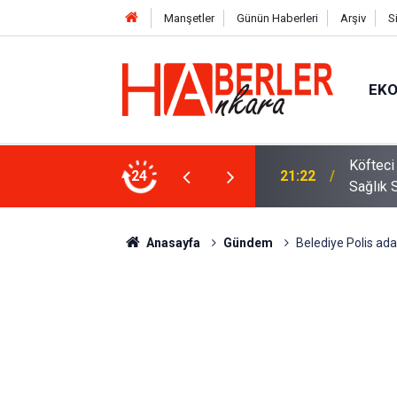
Manşetler
Günün Haberleri
Arşiv
S
EK
tları Açıklandı! Harç, Sınav ve Kurs Ücreti Ne
Köfteci
24
21:22
Sağlık 
Anasayfa
Gündem
Belediye Polis ada