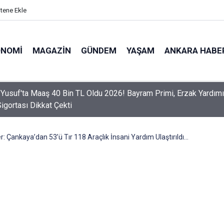
itene Ekle
ONOMI
MAGAZIN
GÜNDEM
YAŞAM
ANKARA HABE
er Dikkat! Yeni Dönemde 3 İhlal Ehliyet İptaline Neden Olacak
 Çankaya’dan 53’ü Tır 118 Araçlık İnsani Yardım Ulaştırıldı...