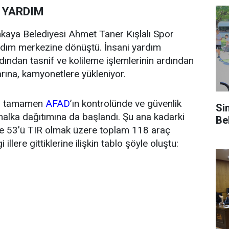
İ YARDIM
aya Belediyesi Ahmet Taner Kışlalı Spor
yardım merkezine dönüştü. İnsani yardım
ından tasnif ve kolileme işlemlerinin ardından
arına, kamyonetlere yükleniyor.
ri tamamen
AFAD
’ın kontrolünde ve güvenlik
Si
halka dağıtımına da başlandı. Şu ana kadarki
Be
e 53’ü TIR olmak üzere toplam 118 araç
illere gittiklerine ilişkin tablo şöyle oluştu: