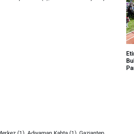
Et
Bu
Pa
erkez (1), Adıyaman Kahta (1), Gaziantep