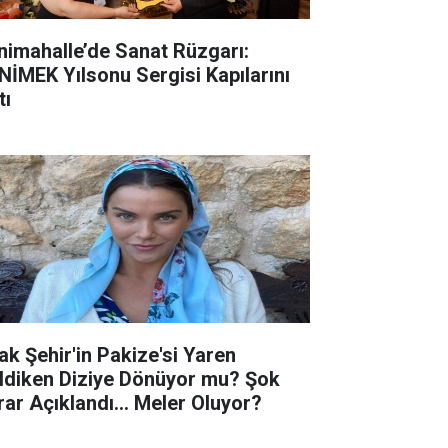
nimahalle’de Sanat Rüzgarı:
NİMEK Yılsonu Sergisi Kapılarını
tı
ak Şehir'in Pakize'si Yaren
ldiken Diziye Dönüyor mu? Şok
rar Açıklandı... Meler Oluyor?