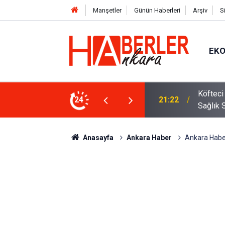
Manşetler
Günün Haberleri
Arşiv
S
EK
 Oldu 2026! Bayram Primi, Erzak Yardımı ve
24
12:33
Sürücül
Anasayfa
Ankara Haber
Ankara Haber: