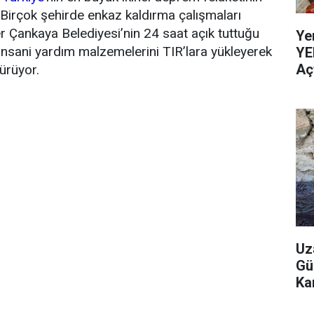
. Birçok şehirde enkaz kaldırma çalışmaları
er Çankaya Belediyesi’nin 24 saat açık tuttuğu
Ye
insani yardım malzemelerini TIR’lara yükleyerek
YE
Aç
ürüyor.
Uz
Gü
Ka