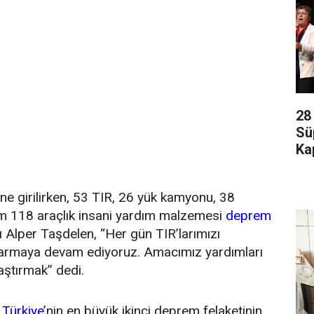
28
Sü
Kap
e girilirken, 53 TIR, 26 yük kamyonu, 38
m 118 araçlık insani yardım malzemesi
deprem
nı Alper Taşdelen, “Her gün TIR’larımızı
ıkarmaya devam ediyoruz. Amacımız yardımları
aştırmak” dedi.
n
Türkiye
’nin en büyük ikinci deprem felaketinin