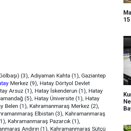
Ma
15
Gölbaşı) (3), Adıyaman Kahta (1), Gaziantep
tay
Merkez (9), Hatay Dörtyol Devlet
tay Arsuz (1), Hatay İskenderun (1), Hatay
Ku
Samandağ (5), Hatay Üniversite (1), Hatay
Ne
tay Belen (1), Kahramanmaraş Merkez (2),
Ba
ahramanmaraş Elbistan (3), Kahramanmaraş
1), Kahramanmaraş Pazarcık (1),
nmaraş Andırın (1), Kahramanmaraş Sütçü