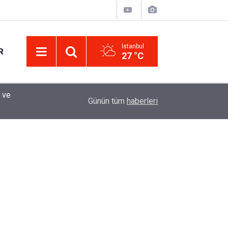
İstanbul
R
27 °C
Eminevim, Katılımevim, Fuzulev ve Birevim İçin 
12:13
Günün tüm
haberleri
Uzadı, Ödeme Kuralları Değişti