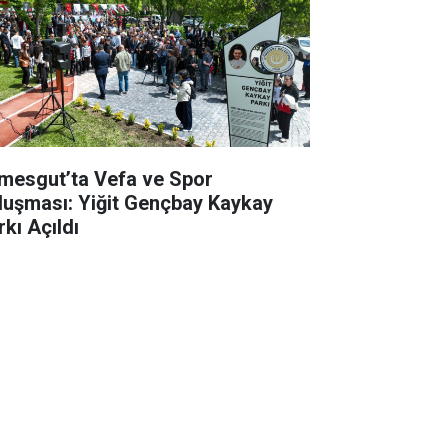
imesgut’ta Vefa ve Spor
luşması: Yiğit Gençbay Kaykay
rkı Açıldı