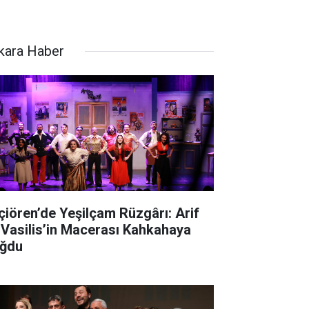
kara Haber
çiören’de Yeşilçam Rüzgârı: Arif
 Vasilis’in Macerası Kahkahaya
ğdu