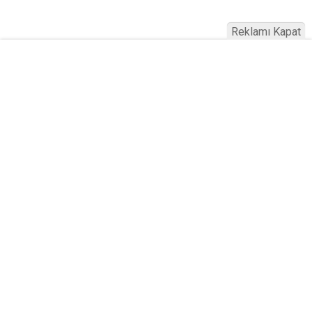
Reklamı Kapat
Köfteci Yusuf'ta Maaş 40 Bin TL Oldu
2026! Bayram Primi, Erzak Yardımı ve
Sağlık Sigortası Dikkat Çekti
Yayınlanma:
19 Temmuz 2026 Pazar 21:22