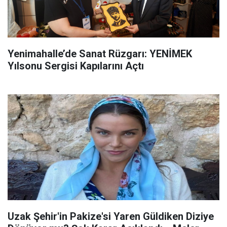
Yenimahalle’de Sanat Rüzgarı: YENİMEK
Yılsonu Sergisi Kapılarını Açtı
Uzak Şehir'in Pakize'si Yaren Güldiken Diziye