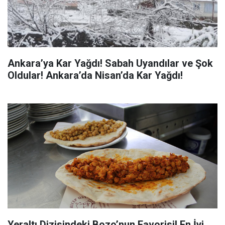
Ankara’ya Kar Yağdı! Sabah Uyandılar ve Şok
Oldular! Ankara’da Nisan’da Kar Yağdı!
Yeraltı Dizisindeki Bozo’nun Favorisi! En İyi