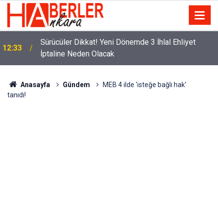
m
Sürücüler Dikkat! Yeni Dönemde 3 İhlal Ehliyet
12:33
İptaline Neden Olacak
Anasayfa
Gündem
MEB 4 ilde 'isteğe bağlı hak'
tanıdı!