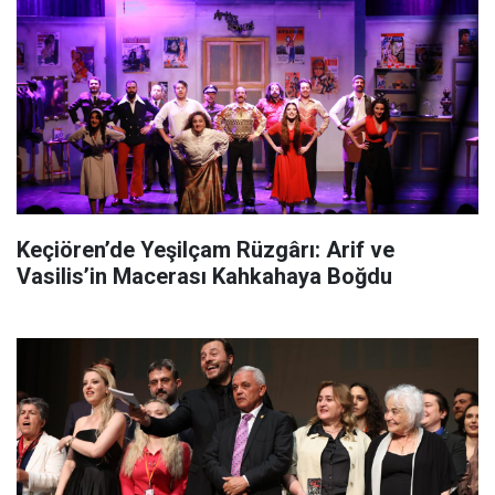
Keçiören’de Yeşilçam Rüzgârı: Arif ve
Vasilis’in Macerası Kahkahaya Boğdu