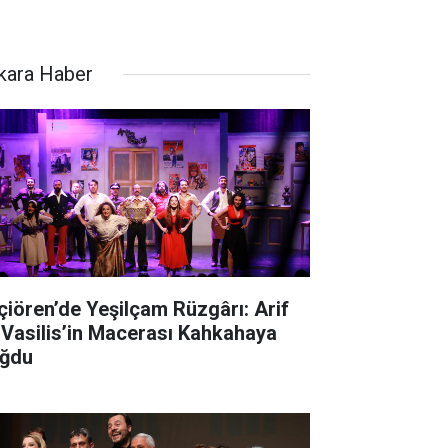
kara Haber
çiören’de Yeşilçam Rüzgârı: Arif
 Vasilis’in Macerası Kahkahaya
ğdu