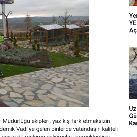
Ye
YE
Aç
Uz
Gü
 Müdürlüğü ekipleri, yaz kış fark etmeksizin
Ka
demik Vadi’ye gelen binlerce vatandaşın kaliteli
da çevre düzenleme çalışmaları gerçekleştirdi.