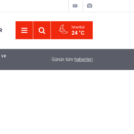
İstanbul
R
24 °C
Eminevim, Katılımevim, Fuzulev ve Birevim İçin 
12:13
Günün tüm
haberleri
Uzadı, Ödeme Kuralları Değişti