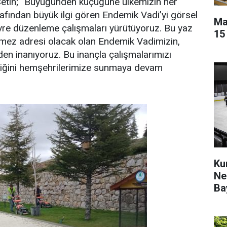
Çetin; ‘‘Büyüğünden küçüğüne ülkemizin her
afından büyük ilgi gören Endemik Vadi’yi görsel
Ma
evre düzenleme çalışmaları yürütüyoruz. Bu yaz
15
ilmez adresi olacak olan Endemik Vadimizin,
den inanıyoruz. Bu inançla çalışmalarımızı
liğini hemşehrilerimize sunmaya devam
Ku
Ne
Ba