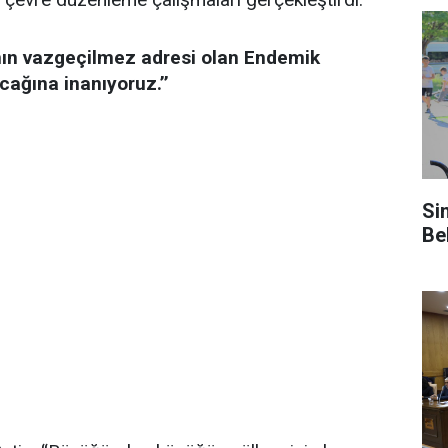
ının vazgeçilmez adresi olan Endemik
cağına inanıyoruz.’’
Si
Be