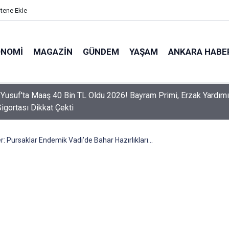
itene Ekle
ONOMI
MAGAZIN
GÜNDEM
YAŞAM
ANKARA HABE
er Dikkat! Yeni Dönemde 3 İhlal Ehliyet İptaline Neden Olacak
: Pursaklar Endemik Vadi’de Bahar Hazırlıkları...