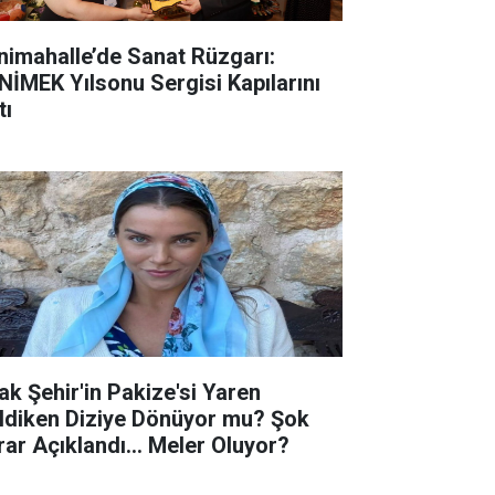
nimahalle’de Sanat Rüzgarı:
NİMEK Yılsonu Sergisi Kapılarını
tı
ak Şehir'in Pakize'si Yaren
ldiken Diziye Dönüyor mu? Şok
rar Açıklandı... Meler Oluyor?