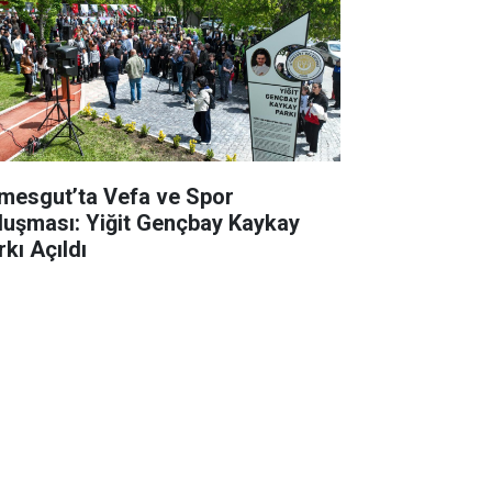
imesgut’ta Vefa ve Spor
luşması: Yiğit Gençbay Kaykay
rkı Açıldı