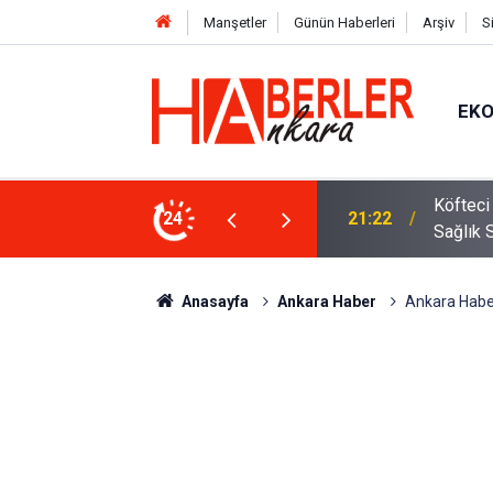
Manşetler
Günün Haberleri
Arşiv
S
EK
 Oldu 2026! Bayram Primi, Erzak Yardımı ve
24
12:33
Sürücül
Anasayfa
Ankara Haber
Ankara Haber