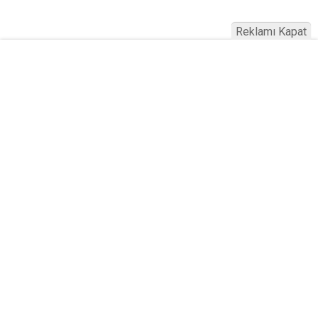
Reklamı Kapat
Köfteci Yusuf'ta Maaş 40 Bin TL Oldu
2026! Bayram Primi, Erzak Yardımı ve
Sağlık Sigortası Dikkat Çekti
Yayınlanma:
19 Temmuz 2026 Pazar 21:22