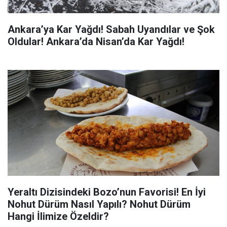
Ankara’ya Kar Yağdı! Sabah Uyandılar ve Şok
Oldular! Ankara’da Nisan’da Kar Yağdı!
Yeraltı Dizisindeki Bozo’nun Favorisi! En İyi
Nohut Dürüm Nasıl Yapılı? Nohut Dürüm
Hangi İlimize Özeldir?