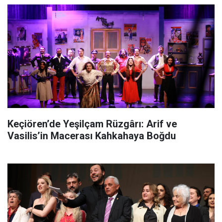
Keçiören’de Yeşilçam Rüzgârı: Arif ve
Vasilis’in Macerası Kahkahaya Boğdu