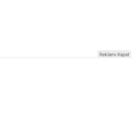
Reklamı Kapat
Köfteci Yusuf'ta Maaş 40 Bin TL Oldu