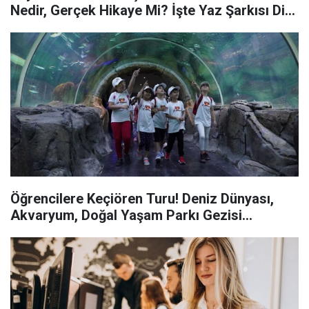
Nedir, Gerçek Hikaye Mi? İşte Yaz Şarkısı Dizi
Oyuncuları...
Öğrencilere Keçiören Turu! Deniz Dünyası,
Akvaryum, Doğal Yaşam Parkı Gezisi...