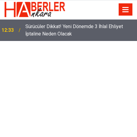
Eminevim, Katılımevim, Fuzulev ve Birevim İçin Yeni
12:13
Karar! Teslim Süresi Uzadı, Ödeme Kuralları Değişti