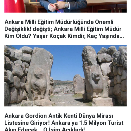
Ankara Milli Eğitim Müdürlüğünde Önemli
Değişiklik! değişti; Ankara Milli Eğitim Müdür
Kim Oldu? Yaşar Koçak Kimdir, Kaç Yaşında
ve Nerelidir? İşte Görev Yaptığı Yerler...
Ankara Gordion Antik Kenti Dünya Mirası
Listesine Giriyor! Ankara'ya 1.5 Milyon Turist
Akın Edecek... O İsim Açıkladı!