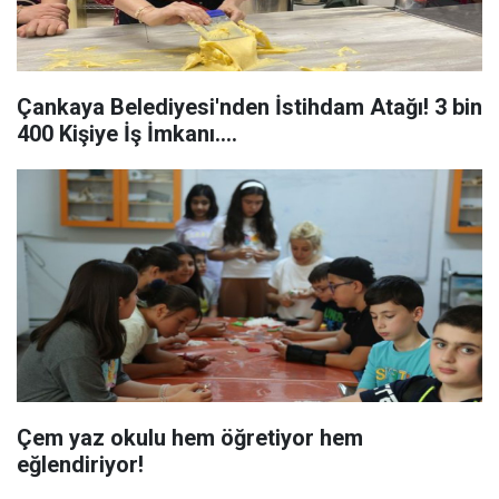
Çankaya Belediyesi'nden İstihdam Atağı! 3 bin
400 Kişiye İş İmkanı....
Çem yaz okulu hem öğretiyor hem
eğlendiriyor!