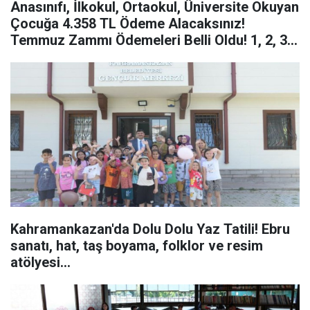
Anasınıfı, İlkokul, Ortaokul, Üniversite Okuyan
Çocuğa 4.358 TL Ödeme Alacaksınız!
Temmuz Zammı Ödemeleri Belli Oldu! 1, 2, 3
ve 4 Çocuğu...
Kahramankazan'da Dolu Dolu Yaz Tatili! Ebru
sanatı, hat, taş boyama, folklor ve resim
atölyesi...