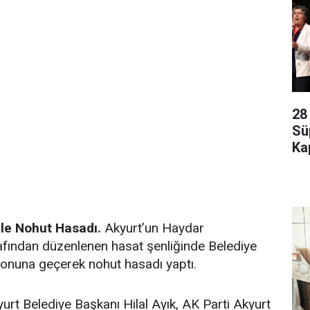
28
Sü
Kap
İle Nohut Hasadı.
Akyurt’un Haydar
afından düzenlenen hasat şenliğinde Belediye
yonuna geçerek nohut hasadı yaptı.
t Belediye Başkanı Hilal Ayık, AK Parti Akyurt