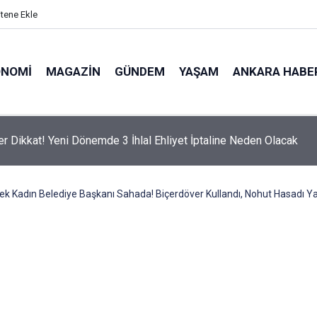
itene Ekle
ONOMI
MAGAZIN
GÜNDEM
YAŞAM
ANKARA HABE
er Dikkat! Yeni Dönemde 3 İhlal Ehliyet İptaline Neden Olacak
ek Kadın Belediye Başkanı Sahada! Biçerdöver Kullandı, Nohut Hasadı Ya