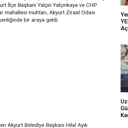
urt İlçe Başkanı Yalçın Yalçınkaya ve CHP
ar mahallesi muhtarı, Akyurt Ziraat Odası
Ye
şenliğinde bir araya geldi.
YE
Aç
Uz
Gü
Ka
irten Akyurt Belediye Başkanı Hilal Ayık