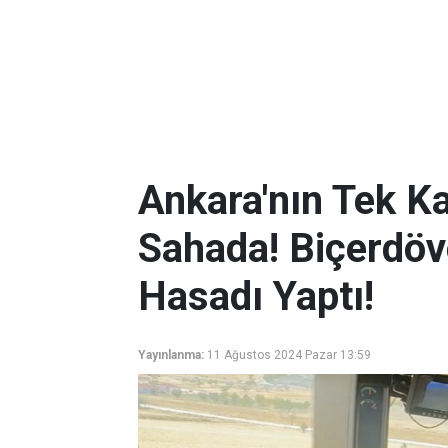
Ankara'nın Tek K
Sahada! Biçerdöv
Hasadı Yaptı!
Yayınlanma:
11 Ağustos 2024 Pazar 13:59