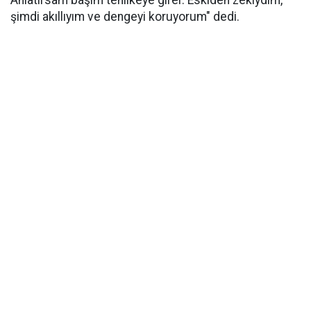
Anlatırsam başım tehlikeye girer. Eskiden zekiydim,
şimdi akıllıyım ve dengeyi koruyorum" dedi.