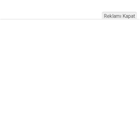
Reklamı Kapat
Köfteci Yusuf'ta Maaş 40 Bin TL Oldu
2026! Bayram Primi, Erzak Yardımı ve
Sağlık Sigortası Dikkat Çekti
Yayınlanma:
19 Temmuz 2026 Pazar 21:22