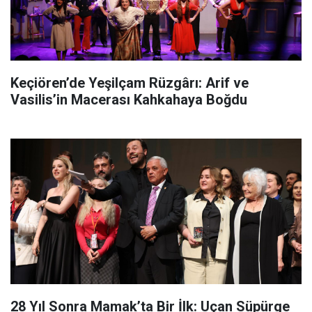
Keçiören’de Yeşilçam Rüzgârı: Arif ve
Vasilis’in Macerası Kahkahaya Boğdu
28 Yıl Sonra Mamak’ta Bir İlk: Uçan Süpürge