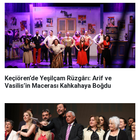
Keçiören’de Yeşilçam Rüzgârı: Arif ve
Vasilis’in Macerası Kahkahaya Boğdu