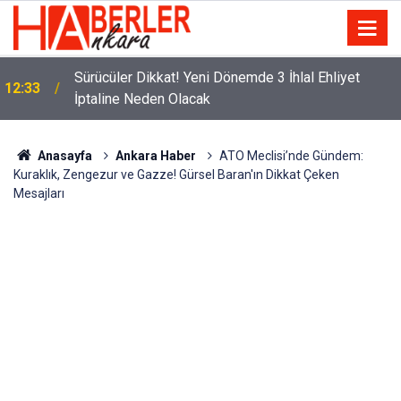
m
Sürücüler Dikkat! Yeni Dönemde 3 İhlal Ehliyet
12:33
İptaline Neden Olacak
Anasayfa
Ankara Haber
ATO Meclisi’nde Gündem:
Kuraklık, Zengezur ve Gazze! Gürsel Baran'ın Dikkat Çeken
Mesajları