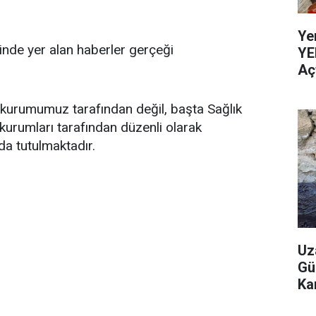
Ye
linde yer alan haberler gerçeği
YE
Aç
 kurumumuz tarafından değil, başta Sağlık
 kurumları tarafından düzenli olarak
da tutulmaktadır.
Uz
Gü
Ka