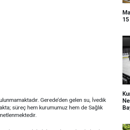
Ma
15
Ku
ulunmamaktadır. Gerede’den gelen su, İvedik
Ne
Ba
makta; süreç hem kurumumuz hem de Sağlık
enetlenmektedir.