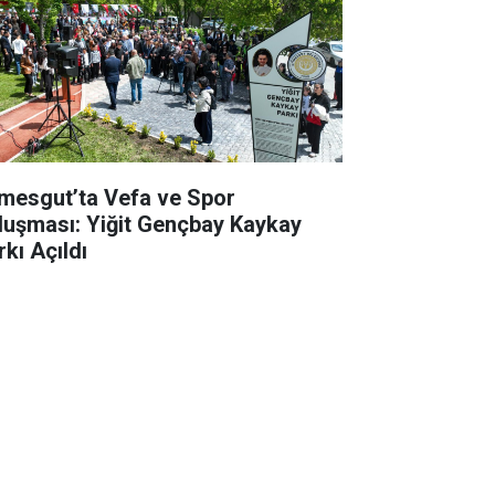
imesgut’ta Vefa ve Spor
luşması: Yiğit Gençbay Kaykay
rkı Açıldı