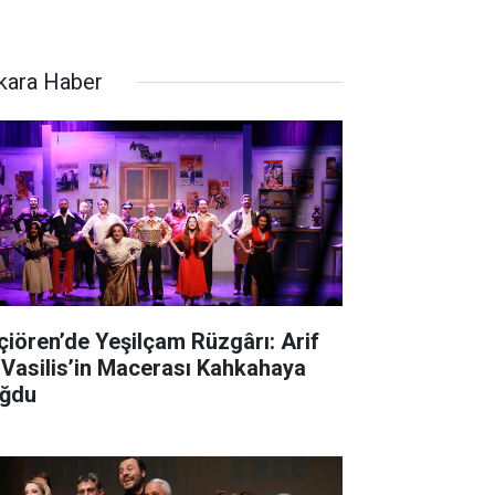
kara Haber
çiören’de Yeşilçam Rüzgârı: Arif
 Vasilis’in Macerası Kahkahaya
ğdu