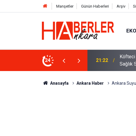
Manşetler
Günün Haberleri
Arşiv
S
EK
 Oldu 2026! Bayram Primi, Erzak Yardımı ve
24
12:33
Sürücül
Anasayfa
Ankara Haber
Ankara Suyu 