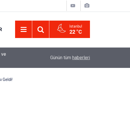
İstanbul
R
22 °C
Eminevim, Katılımevim, Fuzulev ve Birevim İçin 
12:13
Günün tüm
haberleri
Uzadı, Ödeme Kuralları Değişti
 Geldi!