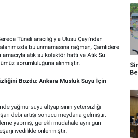
erede Tüneli aracılığıyla Ulusu Çayı’ndan
t alanımızda bulunmamasına rağmen, Çamlıdere
 amacıyla atık su kolektör hattı ve Atık Su
ğümüz sorumluluğuna alınmıştır.
Si
Be
zliğini Bozdu: Ankara Musluk Suyu İçin
inde yağmursuyu altyapısının yetersizliği
luşan debi artışı sonucu meydana gelmiştir.
eleme yapmış, gerekli müdahale aynı gün
arjı ivedilikle önlenmiştir.