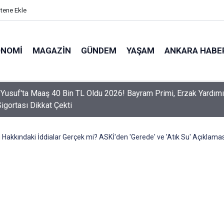
itene Ekle
ONOMI
MAGAZIN
GÜNDEM
YAŞAM
ANKARA HABE
er Dikkat! Yeni Dönemde 3 İhlal Ehliyet İptaline Neden Olacak
Hakkındaki İddialar Gerçek mi? ASKİ'den 'Gerede' ve 'Atık Su' Açıklaması