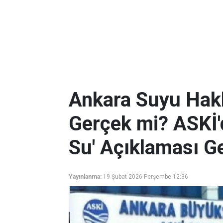
Ankara Suyu Hakk
Gerçek mi? ASKİ'd
Su' Açıklaması Ge
Yayınlanma:
19 Şubat 2026 Perşembe 12:36