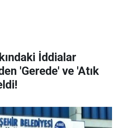
ındaki İddialar
en 'Gerede' ve 'Atık
ldi!