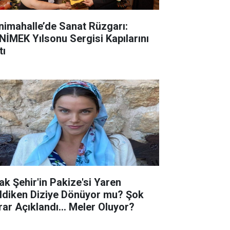
nimahalle’de Sanat Rüzgarı:
NİMEK Yılsonu Sergisi Kapılarını
tı
ak Şehir'in Pakize'si Yaren
ldiken Diziye Dönüyor mu? Şok
rar Açıklandı... Meler Oluyor?