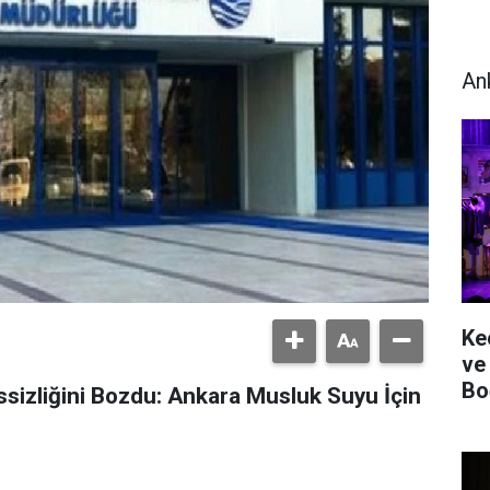
An
Ke
ve
Bo
sizliğini Bozdu: Ankara Musluk Suyu İçin