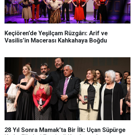
Keçiören’de Yeşilçam Rüzgârı: Arif ve
Vasilis’in Macerası Kahkahaya Boğdu
28 Yıl Sonra Mamak’ta Bir İlk: Uçan Süpürge