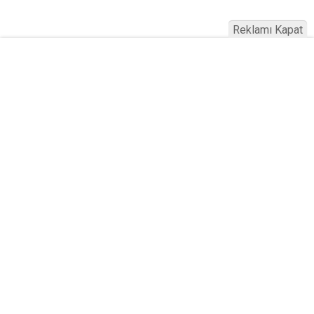
Reklamı Kapat
Köfteci Yusuf'ta Maaş 40 Bin TL Oldu
2026! Bayram Primi, Erzak Yardımı ve
Sağlık Sigortası Dikkat Çekti
Yayınlanma:
19 Temmuz 2026 Pazar 21:22