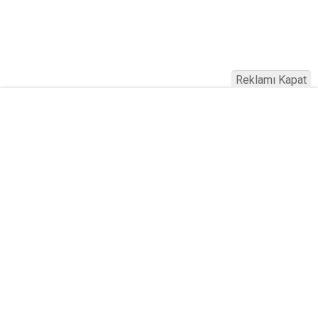
Reklamı Kapat
Köfteci Yusuf'ta Maaş 40 Bin TL Oldu
2026! Bayram Primi, Erzak Yardımı ve
Sağlık Sigortası Dikkat Çekti