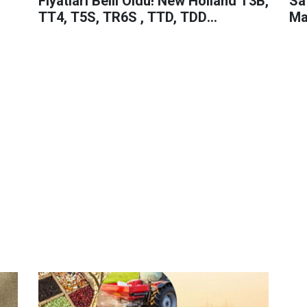
Fiyatları Belli Oldu! New Holland T3B,
Sa
TT4, T5S, TR6S , TTD, TDD
Ma
Bluemaster, T580B, TT55 Fiyatları
Ba
Ne Kadar Oldu?
Ka