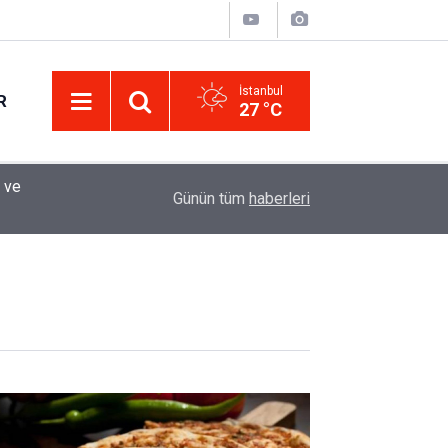
İstanbul
R
27 °C
Eminevim, Katılımevim, Fuzulev ve Birevim İçin 
12:13
Günün tüm
haberleri
Uzadı, Ödeme Kuralları Değişti