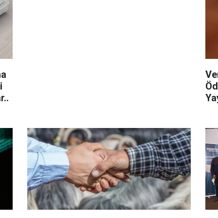
ma
Ve
i
Öd
r..
Yay