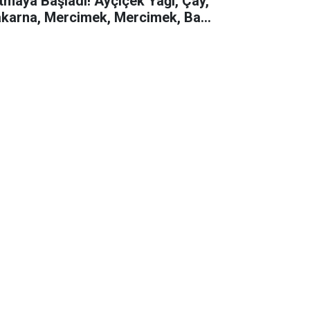
tmaya Başladı! Ayçiçek Yağı, Çay,
karna, Mercimek, Mercimek, Bal,
rbunya Fiyatları Düştü! Marketin
talog İndirimi Bugün Başlattı!