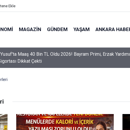
itene Ekle
ONOMI
MAGAZIN
GÜNDEM
YAŞAM
ANKARA HABE
er Dikkat! Yeni Dönemde 3 İhlal Ehliyet İptaline Neden Olacak
leri
ri