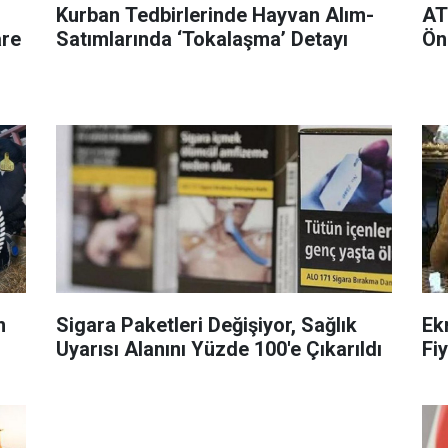
Kurban Tedbirlerinde Hayvan Alım-
AT
are
Satımlarında ‘Tokalaşma’ Detayı
Ön
m
Sigara Paketleri Değişiyor, Sağlık
Ek
Uyarısı Alanını Yüzde 100'e Çıkarıldı
Fi