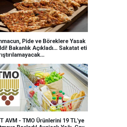
hmacun, Pide ve Böreklere Yasak
ldi! Bakanlık Açıkladı… Sakatat eti
rıştırılamayacak…
T AVM - TMO Ürünlerini 19 TL'ye