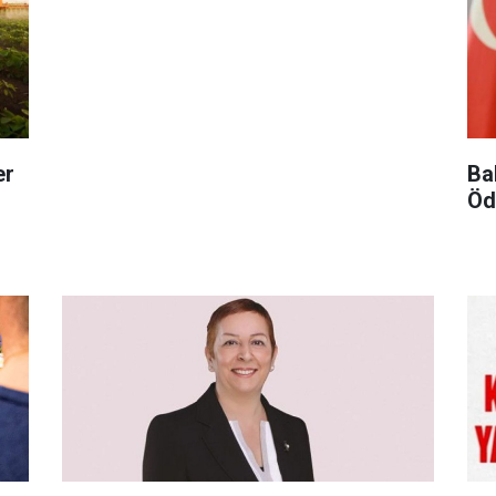
er
Ba
Öd