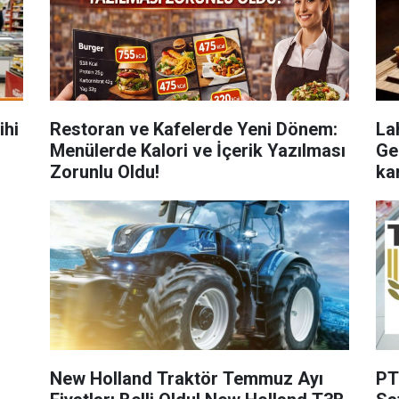
ihi
Restoran ve Kafelerde Yeni Dönem:
La
Menülerde Kalori ve İçerik Yazılması
Ge
Zorunlu Oldu!
ka
New Holland Traktör Temmuz Ayı
PT