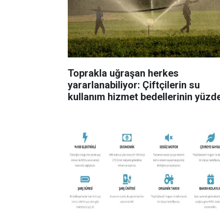
Toprakla uğraşan herkes
yararlanabiliyor: Çiftçilerin su
kullanım hizmet bedellerinin yüzd
50’sini devlet ödeyecek! Kararna
Resmi Gazete’de yayımlandı!