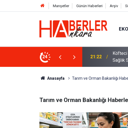
Manşetler
Günün Haberleri
Arşiv
S
EK
 Oldu 2026! Bayram Primi, Erzak Yardımı ve
24
12:33
Sürücül
Anasayfa
Tarım ve Orman Bakanlığı Haber
Tarım ve Orman Bakanlığı Haberle