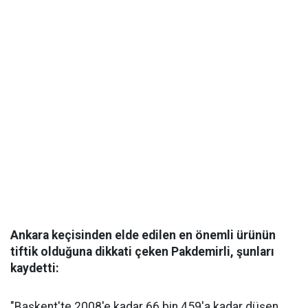
Ankara keçisinden elde edilen en önemli ürünün
tiftik olduğuna dikkati çeken Pakdemirli, şunları
kaydetti:
"Başkent'te 2008'e kadar 66 bin 459'a kadar düşen