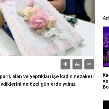
An
Ke
pariş alan ve yaptıkları işe kadın nezaketi
ve
sevdiklerini de özel günlerde yalnız
Bo