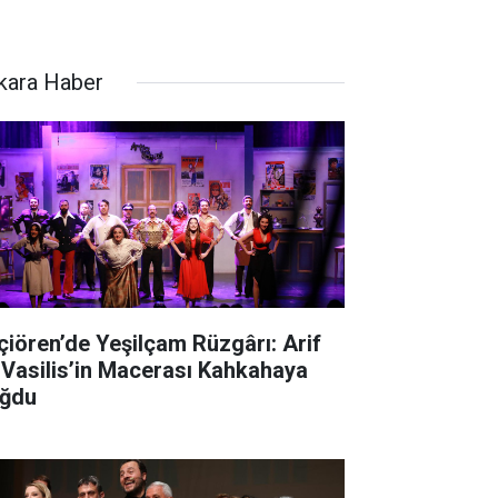
kara Haber
çiören’de Yeşilçam Rüzgârı: Arif
 Vasilis’in Macerası Kahkahaya
ğdu