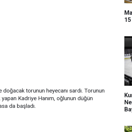
Ma
15
ise doğacak torunun heyecanı sardı. Torunun
Ku
ık yapan Kadriye Hanım, oğlunun düğün
Ne
masa da başladı.
Ba