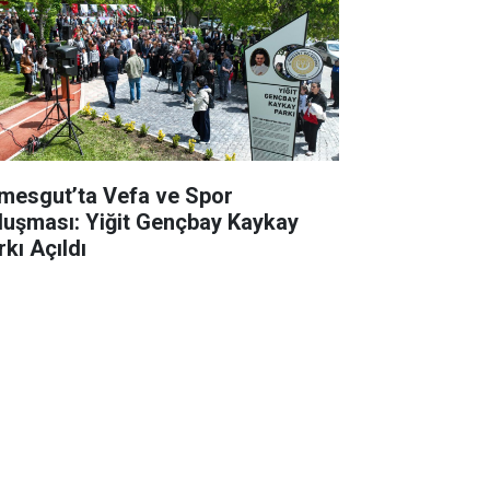
imesgut’ta Vefa ve Spor
luşması: Yiğit Gençbay Kaykay
rkı Açıldı