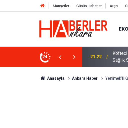
Manşetler
Günün Haberleri
Arşiv
S
EK
 Oldu 2026! Bayram Primi, Erzak Yardımı ve
24
12:33
Sürücül
Anasayfa
Ankara Haber
Yenimek'li K