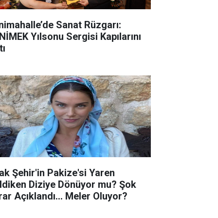
nimahalle’de Sanat Rüzgarı:
NİMEK Yılsonu Sergisi Kapılarını
tı
ak Şehir'in Pakize'si Yaren
ldiken Diziye Dönüyor mu? Şok
rar Açıklandı... Meler Oluyor?