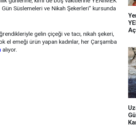
ik günlerine, kimi de boş vakitlerine YENİMEK
l Gün Süslemeleri ve Nikah Şekerleri” kursunda
Ye
YE
Aç
ndikleriyle gelin çiçeği ve tacı, nikah şekeri,
ok el emeği ürün yapan kadınlar, her Çarşamba
m
alıyor.
Uz
Gü
Ka