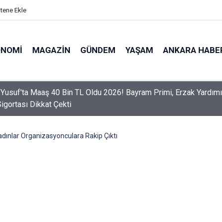
itene Ekle
ONOMI
MAGAZIN
GÜNDEM
YAŞAM
ANKARA HABE
er Dikkat! Yeni Dönemde 3 İhlal Ehliyet İptaline Neden Olacak
adınlar Organizasyonculara Rakip Çıktı