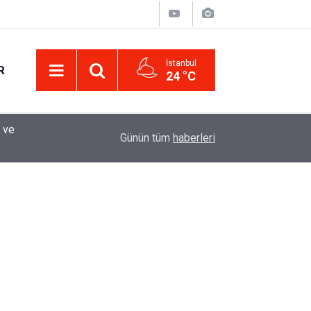
İstanbul
R
24 °C
Eminevim, Katılımevim, Fuzulev ve Birevim İçin 
12:13
Günün tüm
haberleri
Uzadı, Ödeme Kuralları Değişti