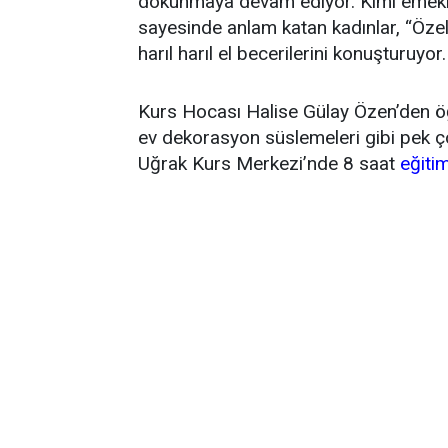
dokunmaya devam ediyor. Kimi emeklil
sayesinde anlam katan kadınlar, “Öze
harıl harıl el becerilerini konuşturuyor.
Kurs Hocası Halise Gülay Özen’den öğre
ev dekorasyon süslemeleri gibi pek ç
Uğrak Kurs Merkezi’nde 8 saat
eğiti