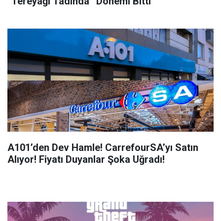
“Tereyağı Tadında” Dönemi Bitti
A101’den Dev Hamle! CarrefourSA’yı Satın
Alıyor! Fiyatı Duyanlar Şoka Uğradı!