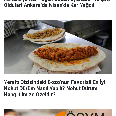
Oldular! Ankara’da Nisan’da Kar Yağdı!
Yeraltı Dizisindeki Bozo’nun Favorisi! En İyi
Nohut Dürüm Nasıl Yapılı? Nohut Dürüm
Hangi İlimize Özeldir?