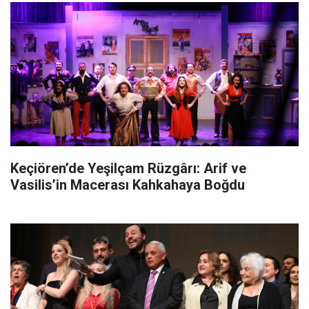
Keçiören’de Yeşilçam Rüzgârı: Arif ve
Vasilis’in Macerası Kahkahaya Boğdu