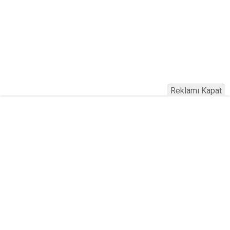
Reklamı Kapat
Köfteci Yusuf'ta Maaş 40 Bin TL Oldu