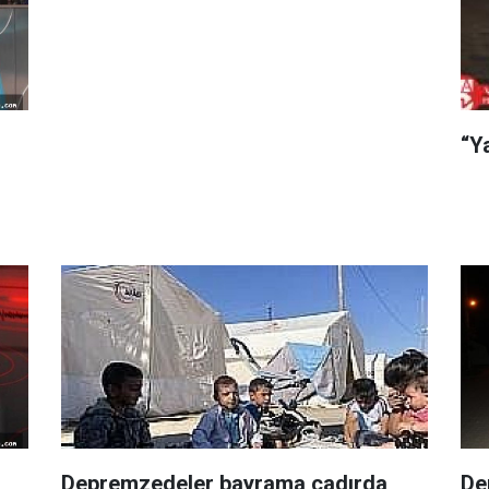
“Y
Depremzedeler bayrama çadırda
De