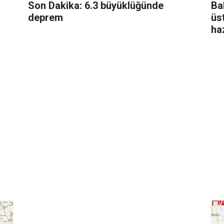
Son Dakika: 6.3 büyüklüğünde
Bah
deprem
üs
haz