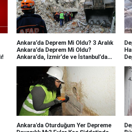
Ankara’da Deprem Mi Oldu? 3 Aralık
De
Ankara’da Deprem Mi Oldu?
Ha
ı!
Ankara’da, İzmir’de ve İstanbul’da
De
Deprem Mi Oldu?
Ankara'da Oturduğum Yer Depreme
De