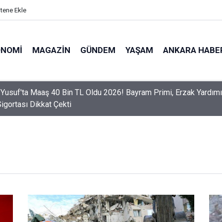
itene Ekle
ONOMI
MAGAZIN
GÜNDEM
YAŞAM
ANKARA HABE
er Dikkat! Yeni Dönemde 3 İhlal Ehliyet İptaline Neden Olacak