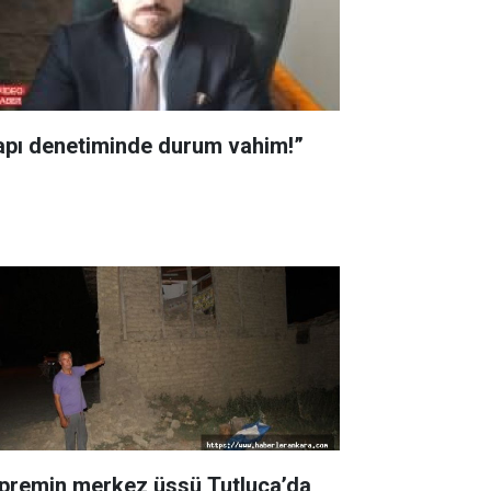
apı denetiminde durum vahim!”
premin merkez üssü Tutluca’da