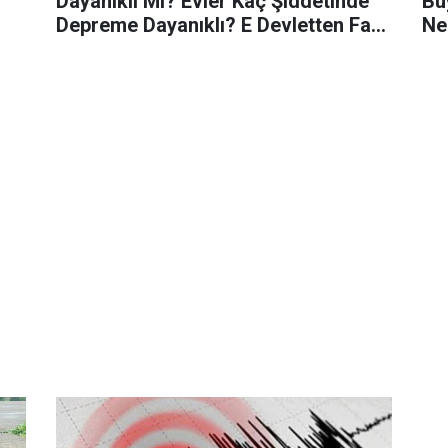
Dayanıklı Mı? Evler Kaç Şiddetinde
Bü
Depreme Dayanıklı? E Devletten Fay
Ne
Hattı Nasıl Sorgulanır?