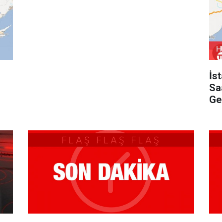
İs
Sa
Gel