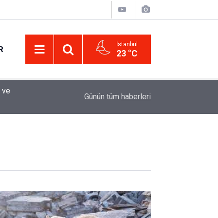
İstanbul
R
23 °C
Eminevim, Katılımevim, Fuzulev ve Birevim İçin 
12:13
Günün tüm
haberleri
Uzadı, Ödeme Kuralları Değişti