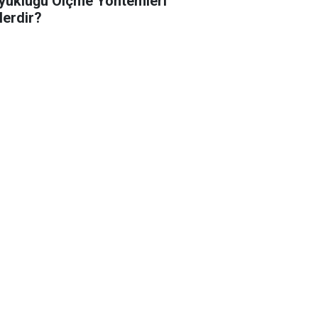
yüklüğü Ölçme Yöntemleri
lerdir?