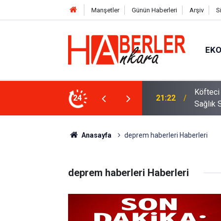
Manşetler
Günün Haberleri
Arşiv
S
EK
 Oldu 2026! Bayram Primi, Erzak Yardımı ve
24
12:33
Sürücül
Anasayfa
deprem haberleri Haberleri
deprem haberleri Haberleri