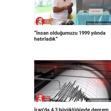
“İnsan olduğumuzu 1999 yılında
hatırladık”
İran’da 4,3 büyüklüğünde deprem