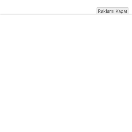
Reklamı Kapat
Altın mı Ev mi? Merkez Bankası
Verileri Ortaya Çıkardı: Altın ve
Gayrimenkul Yarışı 2026
Yayınlanma:
09 Ağustos 2026 Pazar 16:54