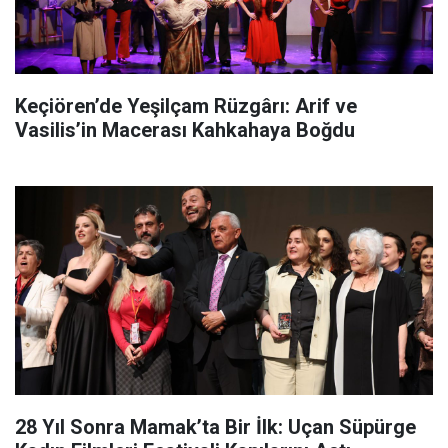
Keçiören’de Yeşilçam Rüzgârı: Arif ve
Vasilis’in Macerası Kahkahaya Boğdu
28 Yıl Sonra Mamak’ta Bir İlk: Uçan Süpürge