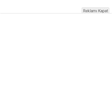
Reklamı Kapat
Köfteci Yusuf'ta Maaş 40 Bin TL Oldu
2026! Bayram Primi, Erzak Yardımı ve
Sağlık Sigortası Dikkat Çekti
Yayınlanma:
19 Temmuz 2026 Pazar 21:22