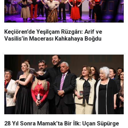
Keçiören’de Yeşilçam Rüzgârı: Arif ve
Vasilis’in Macerası Kahkahaya Boğdu
28 Yıl Sonra Mamak’ta Bir İlk: Uçan Süpürge