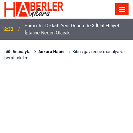
m
Sürücüler Dikkat! Yeni Dönemde 3 İhlal Ehliyet
12:33
İptaline Neden Olacak
Anasayfa
Ankara Haber
Kıbrıs gazilerine madalya ve
berat takdimi