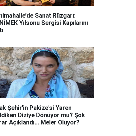
nimahalle’de Sanat Rüzgarı:
NİMEK Yılsonu Sergisi Kapılarını
tı
ak Şehir'in Pakize'si Yaren
ldiken Diziye Dönüyor mu? Şok
rar Açıklandı... Meler Oluyor?