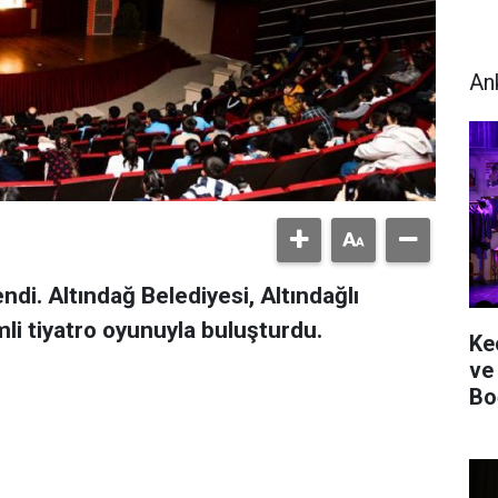
An
endi. Altındağ Belediyesi, Altındağlı
li tiyatro oyunuyla buluşturdu.
Ke
ve
Bo