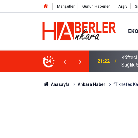
Manşetler
Günün Haberleri
Arşiv
S
EK
 Oldu 2026! Bayram Primi, Erzak Yardımı ve
24
12:33
Sürücül
Anasayfa
Ankara Haber
“Tıknefes Ka