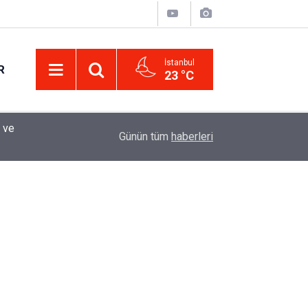
İstanbul
R
23 °C
Eminevim, Katılımevim, Fuzulev ve Birevim İçin 
12:13
Günün tüm
haberleri
Uzadı, Ödeme Kuralları Değişti