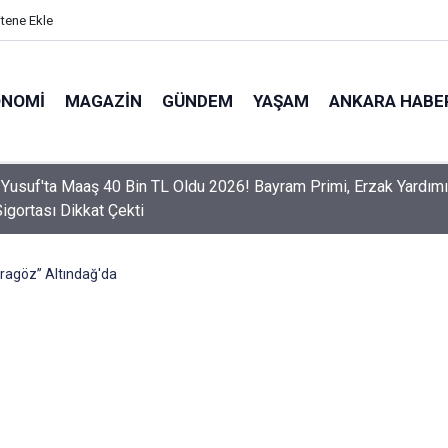
itene Ekle
ONOMI
MAGAZIN
GÜNDEM
YAŞAM
ANKARA HABE
er Dikkat! Yeni Dönemde 3 İhlal Ehliyet İptaline Neden Olacak
ragöz” Altındağ'da