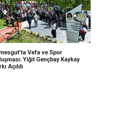
imesgut’ta Vefa ve Spor
luşması: Yiğit Gençbay Kaykay
rkı Açıldı