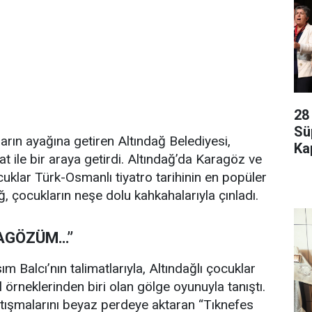
28
Sü
ların ayağına getiren Altındağ Belediyesi,
Kap
t ile bir araya getirdi. Altındağ’da Karagöz ve
cuklar Türk-Osmanlı tiyatro tarihinin en popüler
dağ, çocukların neşe dolu kahkahalarıyla çınladı.
AGÖZÜM…”
m Balcı’nın talimatlarıyla, Altındağlı çocuklar
örneklerinden biri olan gölge oyunuyla tanıştı.
tışmalarını beyaz perdeye aktaran “Tıknefes