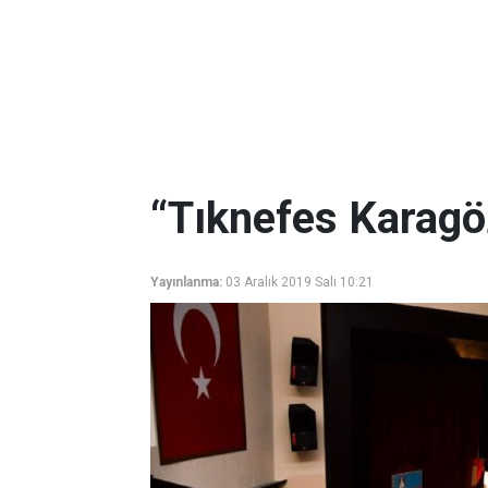
“Tıknefes Karagö
Yayınlanma:
03 Aralık 2019 Salı 10:21