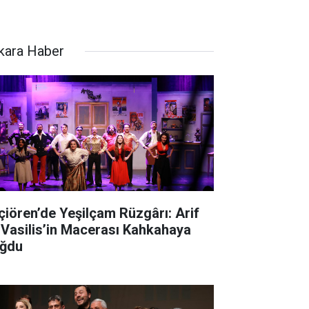
kara Haber
çiören’de Yeşilçam Rüzgârı: Arif
 Vasilis’in Macerası Kahkahaya
ğdu