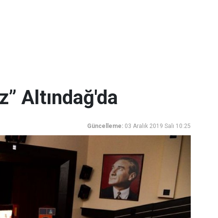
z” Altındağ'da
Güncelleme:
03 Aralık 2019 Salı 10:25