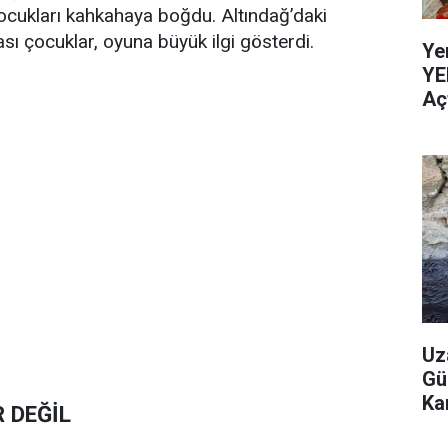
çocukları kahkahaya boğdu. Altındağ’daki
ı çocuklar, oyuna büyük ilgi gösterdi.
Ye
YE
Aç
Uz
Gü
Ka
 DEĞİL