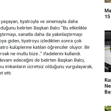
Ma
15
de yaşayan, tiyatroyla ve sinemayla daha
duğunu belirten Başkan Balcı “Bu etkinlikle
ıştırmayı, sanatla daha da yakınlaştırmayı
oya giden, tiyatroyu izledikten sonra çok
iyatro kulüplerine katılan öğrenciler oluyor. Bir
ırsak ne mutlu bize…” ifadelerini kullandı.
 devam edeceğini de belirten Başkan Balcı,
bu imkanların ücretsiz olduğunu vurgulayarak,
t etti.
Ku
Ne
Ba