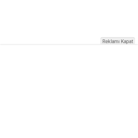
Reklamı Kapat
Köfteci Yusuf'ta Maaş 40 Bin TL Oldu
2026! Bayram Primi, Erzak Yardımı ve
Sağlık Sigortası Dikkat Çekti