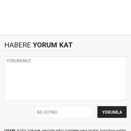
HABERE
YORUM KAT
UYARI:
Küfür, hakaret, rencide edici cümleler veya imalar, inançlara saldırı