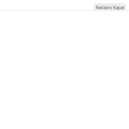
Reklamı Kapat
Köfteci Yusuf'ta Maaş 40 Bin TL Oldu
2026! Bayram Primi, Erzak Yardımı ve
Sağlık Sigortası Dikkat Çekti
Yayınlanma:
19 Temmuz 2026 Pazar 21:22