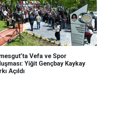
imesgut’ta Vefa ve Spor
luşması: Yiğit Gençbay Kaykay
rkı Açıldı