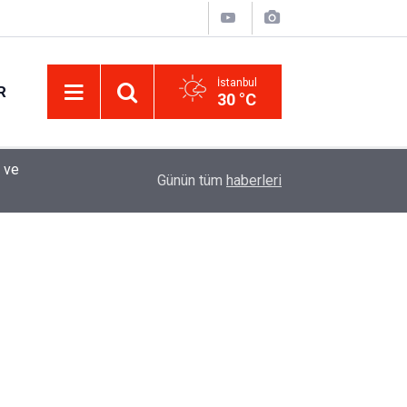
İstanbul
R
30 °C
Eminevim, Katılımevim, Fuzulev ve Birevim İçin 
12:13
Günün tüm
haberleri
Uzadı, Ödeme Kuralları Değişti