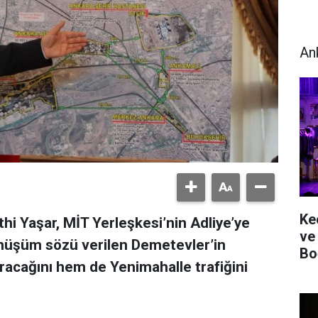
An
Ke
hi Yaşar, MİT Yerleşkesi’nin Adliye’ye
ve
nüşüm sözü verilen Demetevler’in
Bo
racağını hem de Yenimahalle trafiğini