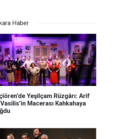
kara Haber
çiören’de Yeşilçam Rüzgârı: Arif
 Vasilis’in Macerası Kahkahaya
ğdu