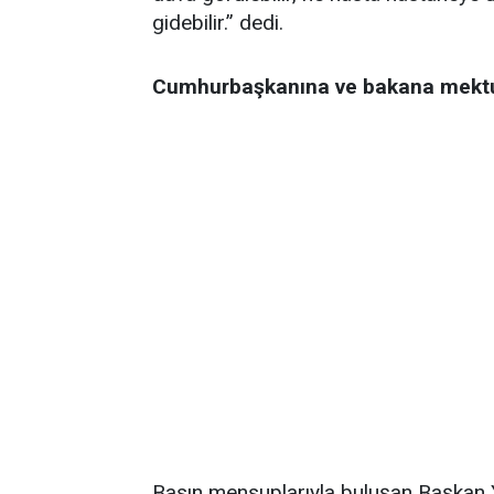
gidebilir.” dedi.
Cumhurbaşkanına ve bakana mekt
Basın mensuplarıyla buluşan Başkan Yaşa