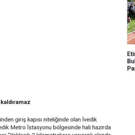
Et
Bu
Pa
ü kaldıramaz
nden giriş kapısı niteliğinde olan İvedik
edik Metro İstasyonu bölgesinde hali hazırda