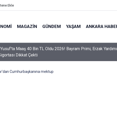
itene Ekle
ONOMI
MAGAZIN
GÜNDEM
YAŞAM
ANKARA HABE
er Dikkat! Yeni Dönemde 3 İhlal Ehliyet İptaline Neden Olacak
r'dan Cumhurbaşkanına mektup