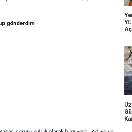
Ye
YE
up gönderdim
Aç
Uz
Gü
Ka
r, sorun ile ilgili olarak bilgi verdi. Adliye ve