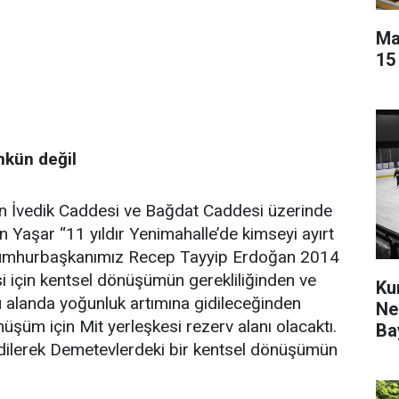
Ma
15
kün değil
nin İvedik Caddesi ve Bağdat Caddesi üzerinde
en Yaşar “11 yıldır Yenimahalle’de kimseyi ayırt
umhurbaşkanımız Recep Tayyip Erdoğan 2014
i için kentsel dönüşümün gerekliliğinden ve
Ku
u alanda yoğunluk artımına gidileceğinden
Ne
üşüm için Mit yerleşkesi rezerv alanı olacaktı.
Ba
edilerek Demetevlerdeki bir kentsel dönüşümün