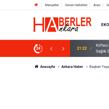
Manşetler
Günün Haberleri
Arşiv
S
EK
 Oldu 2026! Bayram Primi, Erzak Yardımı ve
24
12:33
Sürücül
Anasayfa
Ankara Haber
Başkan Yaşa