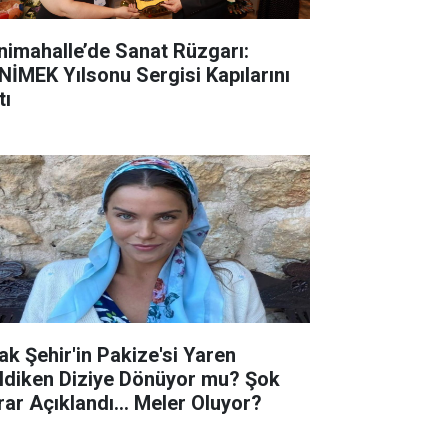
nimahalle’de Sanat Rüzgarı:
NİMEK Yılsonu Sergisi Kapılarını
tı
ak Şehir'in Pakize'si Yaren
ldiken Diziye Dönüyor mu? Şok
rar Açıklandı... Meler Oluyor?