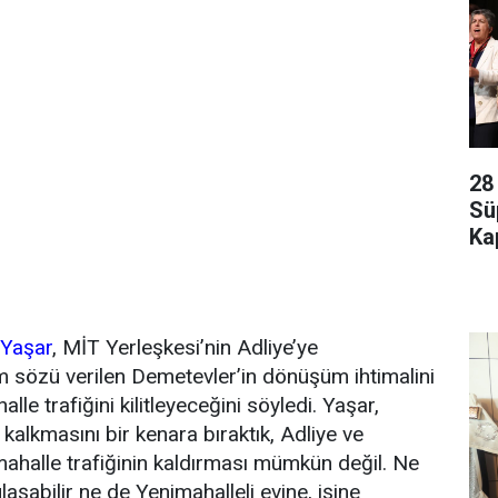
28
Sü
Kap
 Yaşar
, MİT Yerleşkesi’nin Adliye’ye
 sözü verilen Demetevler’in dönüşüm ihtimalini
e trafiğini kilitleyeceğini söyledi. Yaşar,
kalkmasını bir kenara bıraktık, Adliye ve
mahalle trafiğinin kaldırması mümkün değil. Ne
aşabilir ne de Yenimahalleli evine, işine