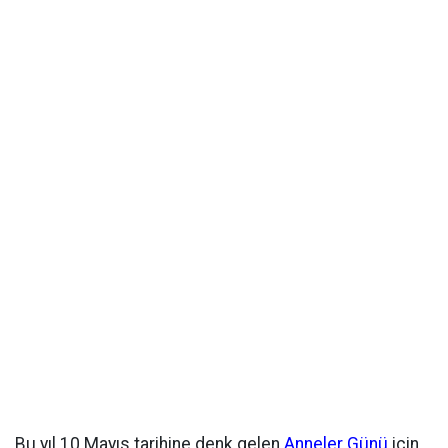
Bu yıl 10 Mayıs tarihine denk gelen
Anneler Günü
için