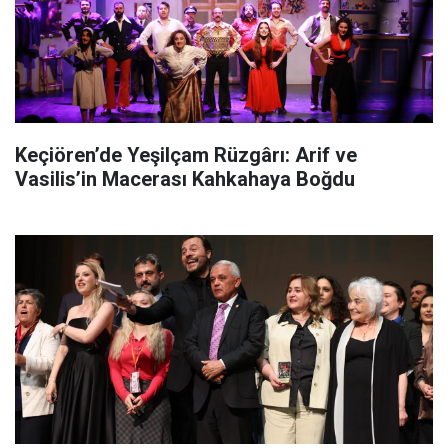
Keçiören’de Yeşilçam Rüzgârı: Arif ve
Vasilis’in Macerası Kahkahaya Boğdu