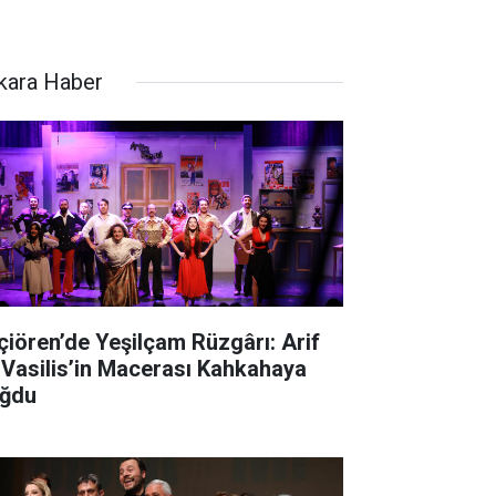
kara Haber
çiören’de Yeşilçam Rüzgârı: Arif
 Vasilis’in Macerası Kahkahaya
ğdu