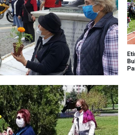
Et
Bu
Pa