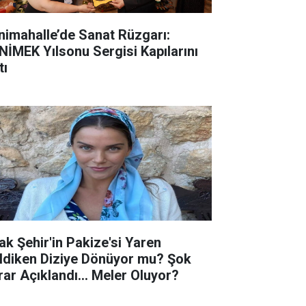
nimahalle’de Sanat Rüzgarı:
NİMEK Yılsonu Sergisi Kapılarını
tı
ak Şehir'in Pakize'si Yaren
ldiken Diziye Dönüyor mu? Şok
rar Açıklandı... Meler Oluyor?