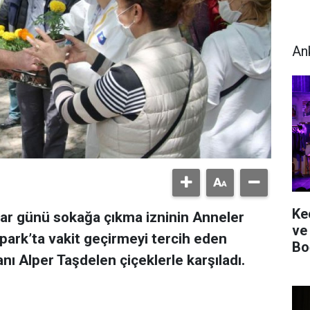
An
Ke
zar günü sokağa çıkma izninin Anneler
ve
ark’ta vakit geçirmeyi tercih eden
Bo
ı Alper Taşdelen çiçeklerle karşıladı.