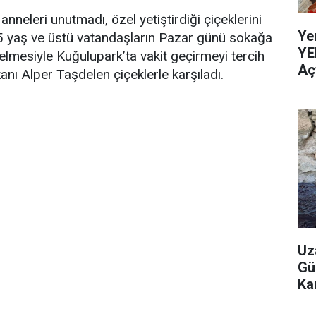
neleri unutmadı, özel yetiştirdiği çiçeklerini
Ye
 65 yaş ve üstü vatandaşların Pazar günü sokağa
YE
lmesiyle Kuğulupark’ta vakit geçirmeyi tercih
Aç
nı Alper Taşdelen çiçeklerle karşıladı.
Uz
Gü
Ka