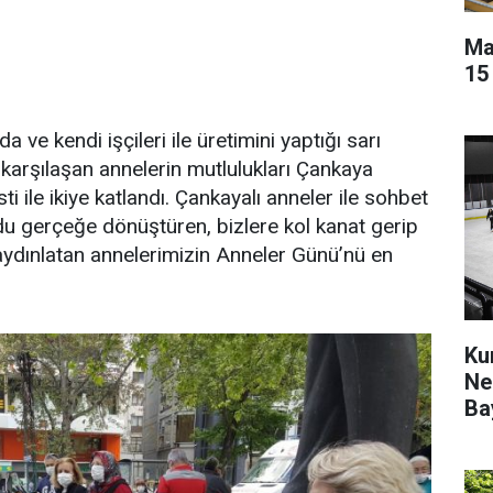
Ma
15
 ve kendi işçileri ile üretimini yaptığı sarı
e karşılaşan annelerin mutlulukları Çankaya
i ile ikiye katlandı. Çankayalı anneler ile sohbet
u gerçeğe dönüştüren, bizlere kol kanat gerip
 aydınlatan annelerimizin Anneler Günü’nü en
Ku
Ne
Ba