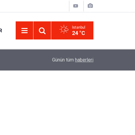
İstanbul
R
24 °C
Eminevim, Katılımevim, Fuzulev ve Birevim İçin 
12:13
Günün tüm
haberleri
Uzadı, Ödeme Kuralları Değişti