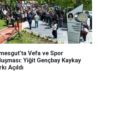
imesgut’ta Vefa ve Spor
luşması: Yiğit Gençbay Kaykay
rkı Açıldı