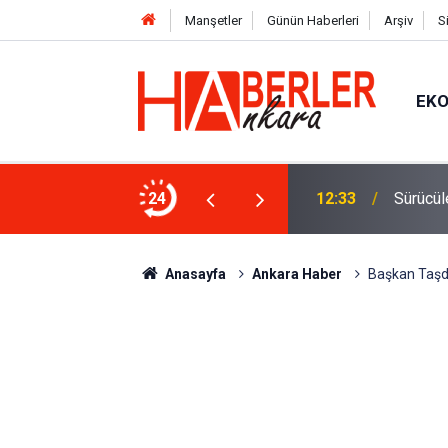
Manşetler
Günün Haberleri
Arşiv
S
EK
 Oldu 2026! Bayram Primi, Erzak Yardımı ve
24
12:33
Sürücül
Anasayfa
Ankara Haber
Başkan Taşde