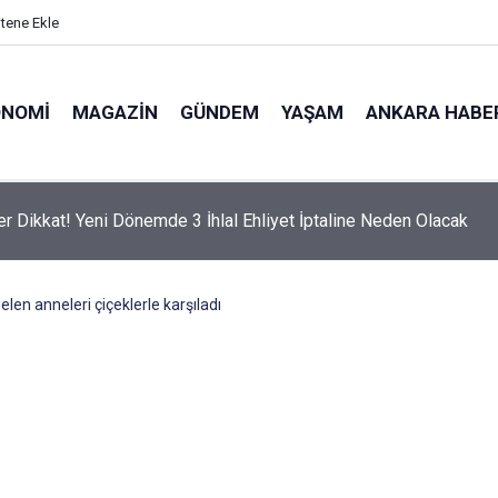
itene Ekle
ONOMI
MAGAZIN
GÜNDEM
YAŞAM
ANKARA HABE
er Dikkat! Yeni Dönemde 3 İhlal Ehliyet İptaline Neden Olacak
len anneleri çiçeklerle karşıladı