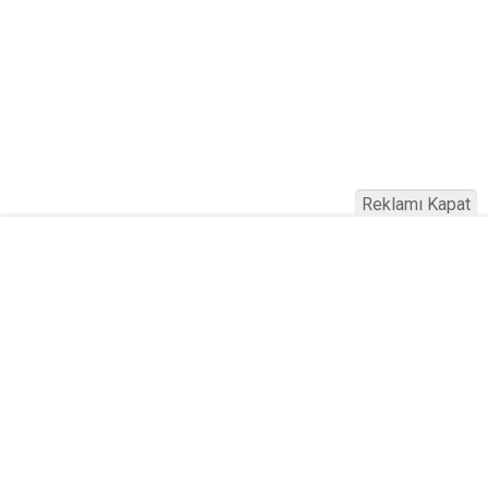
Reklamı Kapat
Köfteci Yusuf'ta Maaş 40 Bin TL Oldu