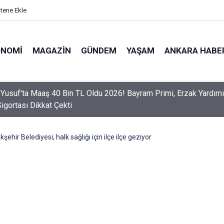
itene Ekle
ONOMI
MAGAZIN
GÜNDEM
YAŞAM
ANKARA HABE
er Dikkat! Yeni Dönemde 3 İhlal Ehliyet İptaline Neden Olacak
ehir Belediyesi, halk sağlığı için ilçe ilçe geziyor