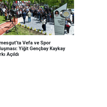
imesgut’ta Vefa ve Spor
luşması: Yiğit Gençbay Kaykay
rkı Açıldı