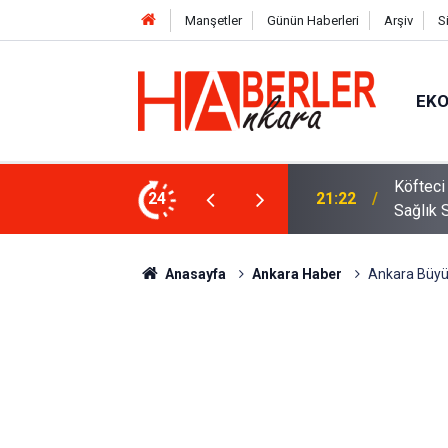
Manşetler
Günün Haberleri
Arşiv
S
EK
 Oldu 2026! Bayram Primi, Erzak Yardımı ve
24
12:33
Sürücül
Anasayfa
Ankara Haber
Ankara Büyükş