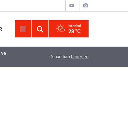
İstanbul
R
28 °C
Eminevim, Katılımevim, Fuzulev ve Birevim İçin 
12:13
Günün tüm
haberleri
Uzadı, Ödeme Kuralları Değişti