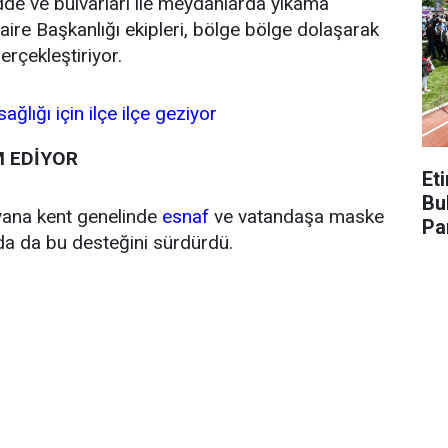
dde ve bulvarları ile meydanlarda yıkama
aire Başkanlığı ekipleri, bölge bölge dolaşarak
erçekleştiriyor.
M EDİYOR
Et
Bu
yana kent genelinde
esnaf
ve vatandaşa maske
Pa
da da bu desteğini sürdürdü.