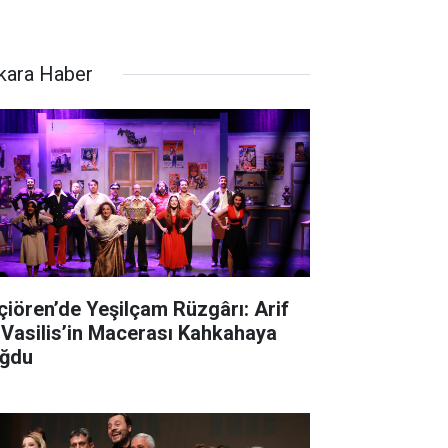
kara Haber
çiören’de Yeşilçam Rüzgârı: Arif
 Vasilis’in Macerası Kahkahaya
ğdu