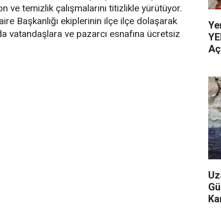
n ve temizlik çalışmalarını titizlikle yürütüyor.
aire Başkanlığı ekiplerinin ilçe ilçe dolaşarak
Ye
da vatandaşlara ve pazarcı esnafına ücretsiz
YE
Aç
Uz
Gü
Ka