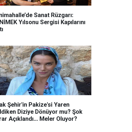
nimahalle’de Sanat Rüzgarı:
NİMEK Yılsonu Sergisi Kapılarını
tı
ak Şehir'in Pakize'si Yaren
ldiken Diziye Dönüyor mu? Şok
rar Açıklandı... Meler Oluyor?