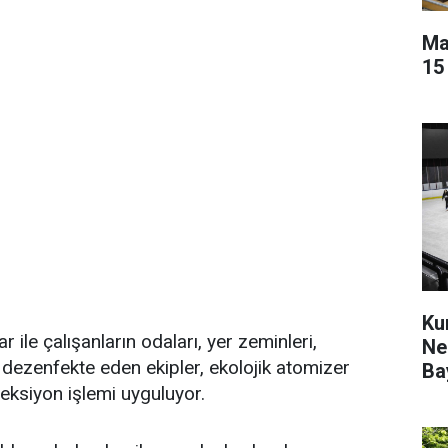
Ma
15
Ku
 ile çalışanların odaları, yer zeminleri,
Ne
ı dezenfekte eden ekipler, ekolojik atomizer
Ba
feksiyon işlemi uyguluyor.