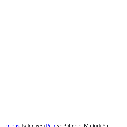
Gölbaşı
Belediyesi
Park
ve Bahçeler Müdürlüğü