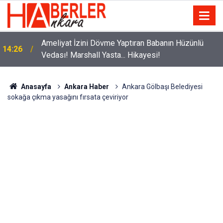
B Sınıfı Ehliyet Alacaklara Önemli Uyarı: İşte 2026
14:11
Her Şey Dahil Güncel Maliyet Tutarı!
Anasayfa
Ankara Haber
Ankara ​Gölbaşı Belediyesi
sokağa çıkma yasağını fırsata çeviriyor