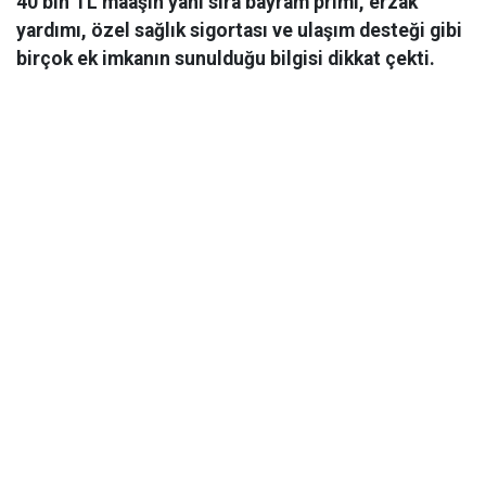
40 bin TL maaşın yanı sıra bayram primi, erzak
yardımı, özel sağlık sigortası ve ulaşım desteği gibi
birçok ek imkanın sunulduğu bilgisi dikkat çekti.