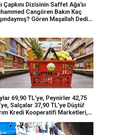
ı Çapkını Dizisinin Saffet Ağa’sı
hammed Cangören Bakın Kaç
şındaymış? Gören Maşallah Dedi!
hammed Cangören Kimdir, Aslen
reli?
ylar 69,90 TL’ye, Peynirler 42,75
’ye, Salçalar 37,90 TL’ye Düştü!
rım Kredi Kooperatifi Marketleri,
ıs Ayı İndirimlerini Açıkladı! İşte
n Gün