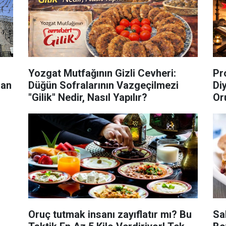
Yozgat Mutfağının Gizli Cevheri:
Pr
lan
Düğün Sofralarının Vazgeçilmezi
Di
"Gilik" Nedir, Nasıl Yapılır?
Or
Di
Oruç tutmak insanı zayıflatır mı? Bu
Sa