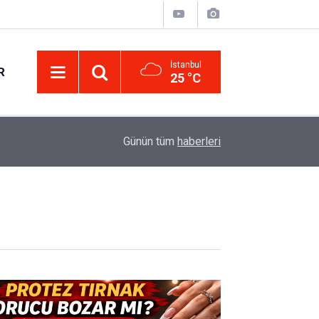
İstanbul
R
25 °C
Eminevim, Katılımevim, Fuzulev ve Birevim İçin 
12:13
Günün tüm
haberleri
Uzadı, Ödeme Kuralları Değişti