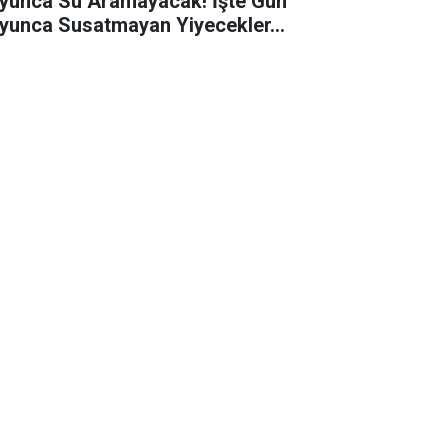
yunca Su Aramayacak! İşte Gün
yunca Susatmayan Yiyecekler…