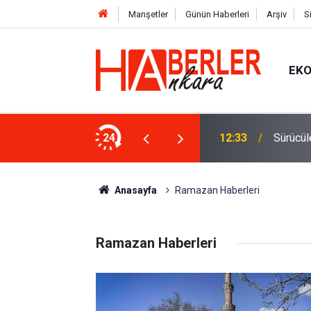
Manşetler
Günün Haberleri
Arşiv
S
EK
 Oldu 2026! Bayram Primi, Erzak Yardımı ve
24
12:33
Sürücül
Anasayfa
Ramazan Haberleri
Ramazan Haberleri