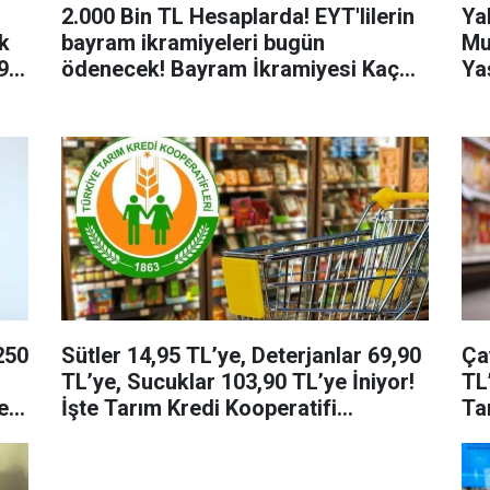
2.000 Bin TL Hesaplarda! EYT'lilerin
Yal
k
bayram ikramiyeleri bugün
Mu
,90
ödenecek! Bayram İkramiyesi Kaç
Ya
lira, kimlere ödeniyor?
Mu
ne
250
Sütler 14,95 TL’ye, Deterjanlar 69,90
Ça
TL’ye, Sucuklar 103,90 TL’ye İniyor!
TL
e
İşte Tarım Kredi Kooperatifi
Ta
Marketleri 4 Mayıs 2023 İndirimleri
May
So