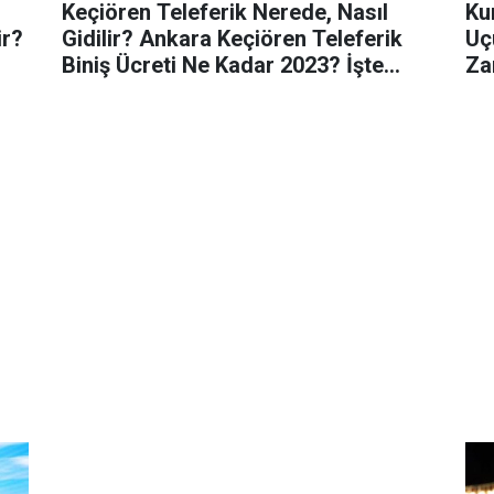
Keçiören Teleferik Nerede, Nasıl
Ku
ir?
Gidilir? Ankara Keçiören Teleferik
Uç
Biniş Ücreti Ne Kadar 2023? İşte
Za
Detaylar...
Tat