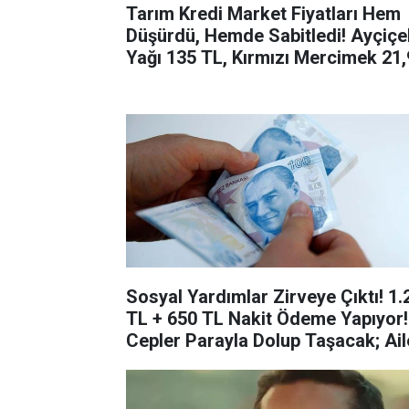
Tarım Kredi Market Fiyatları Hem
Düşürdü, Hemde Sabitledi! Ayçiçe
Yağı 135 TL, Kırmızı Mercimek 21
TL, Pirinç 16,90 TL, Toz Şeker 105
TL’ye Düştü! Yoğun Talep Kuyruk
Oluşturdu!
Sosyal Yardımlar Zirveye Çıktı! 1.
TL + 650 TL Nakit Ödeme Yapıyor!
Cepler Parayla Dolup Taşacak; Ail
Bakanlığı Duyurdu…