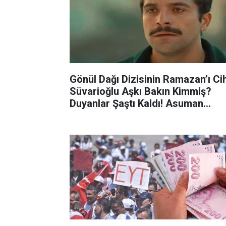
Gönül Dağı Dizisinin Ramazan’ı Ci
Süvarioğlu Aşkı Bakın Kimmiş?
Duyanlar Şaştı Kaldı! Asuman
Kıskançlıktan Delirecek...