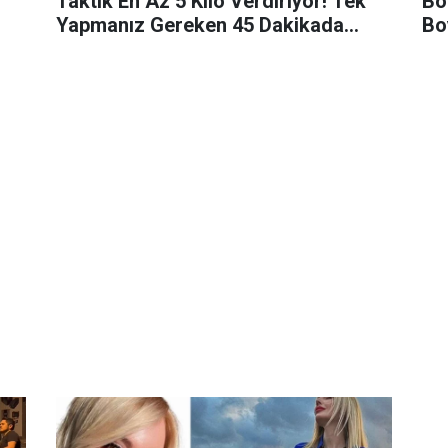
Taktik En Az 5 Kilo Verdiriyor! Tek
Bo
Yapmanız Gereken 45 Dakikada…
Bo