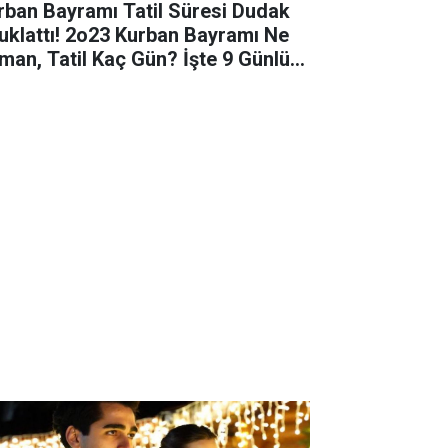
rban Bayramı Tatil Süresi Dudak
uklattı! 2o23 Kurban Bayramı Ne
man, Tatil Kaç Gün? İşte 9 Günlük
il Tarihleri! Yok Artık!