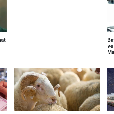
hat
Ba
ve
Ma
ol