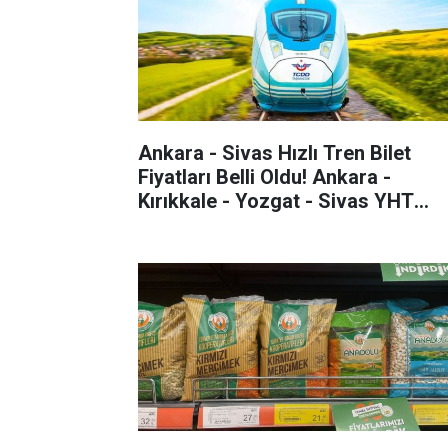
Ankara - Sivas Hızlı Tren Bilet
Fiyatları Belli Oldu! Ankara -
Kırıkkale - Yozgat - Sivas YHT
Otobüsten Daha Ucuz! İşte Sivas,
Kırıkkale ve Yozgat YHT Bilet
Fiyatları...