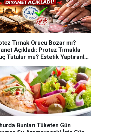
otez Tırnak Orucu Bozar mı?
yanet Açıkladı: Protez Tırnakla
uç Tutulur mu? Estetik Yaptıranlar
kkat!
hurda Bunları Tüketen Gün