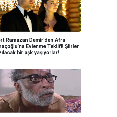
rt Ramazan Demir’den Afra
raçoğlu’na Evlenme Teklifi! Şiirler
zılacak bir aşk yaşıyorlar!