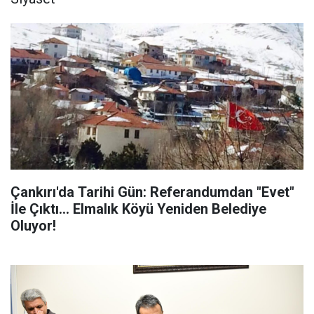
Çankırı'da Tarihi Gün: Referandumdan "Evet"
İle Çıktı... Elmalık Köyü Yeniden Belediye
Oluyor!