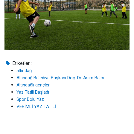
Etiketler :
altındağ
Altındağ Belediye Başkanı Doç. Dr. Asım Balcı
Altındağlı gençler
Yaz Tatili Başladı
Spor Dolu Yaz
VERİMLİ YAZ TATİLİ