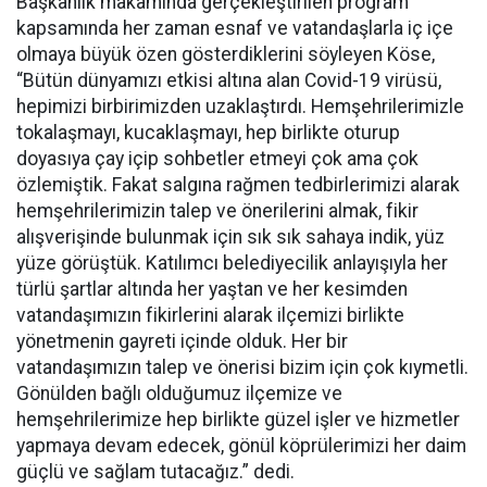
Başkanlık makamında gerçekleştirilen program
kapsamında her zaman esnaf ve vatandaşlarla iç içe
olmaya büyük özen gösterdiklerini söyleyen Köse,
“Bütün dünyamızı etkisi altına alan Covid-19 virüsü,
hepimizi birbirimizden uzaklaştırdı. Hemşehrilerimizle
tokalaşmayı, kucaklaşmayı, hep birlikte oturup
doyasıya çay içip sohbetler etmeyi çok ama çok
özlemiştik. Fakat salgına rağmen tedbirlerimizi alarak
hemşehrilerimizin talep ve önerilerini almak, fikir
alışverişinde bulunmak için sık sık sahaya indik, yüz
yüze görüştük. Katılımcı belediyecilik anlayışıyla her
türlü şartlar altında her yaştan ve her kesimden
vatandaşımızın fikirlerini alarak ilçemizi birlikte
yönetmenin gayreti içinde olduk. Her bir
vatandaşımızın talep ve önerisi bizim için çok kıymetli.
Gönülden bağlı olduğumuz ilçemize ve
hemşehrilerimize hep birlikte güzel işler ve hizmetler
yapmaya devam edecek, gönül köprülerimizi her daim
güçlü ve sağlam tutacağız.” dedi.