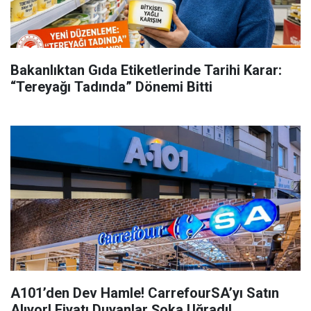
Bakanlıktan Gıda Etiketlerinde Tarihi Karar:
“Tereyağı Tadında” Dönemi Bitti
A101’den Dev Hamle! CarrefourSA’yı Satın
Alıyor! Fiyatı Duyanlar Şoka Uğradı!