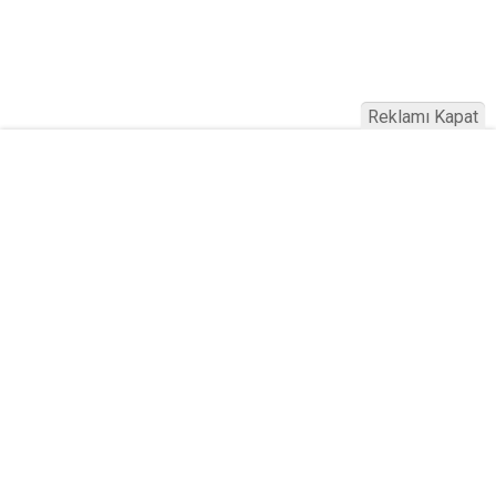
Reklamı Kapat
Köfteci Yusuf'ta Maaş 40 Bin TL Oldu
2026! Bayram Primi, Erzak Yardımı ve
Sağlık Sigortası Dikkat Çekti