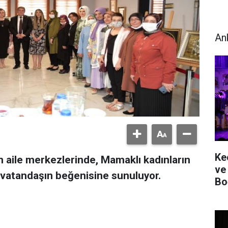
An
Ke
çan aile merkezlerinde, Mamaklı kadınların
ve
er vatandaşın beğenisine sunuluyor.
Bo