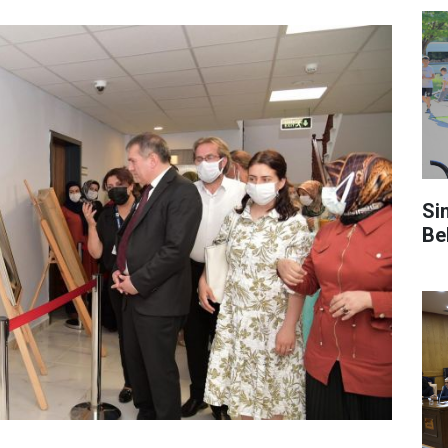
Si
Be