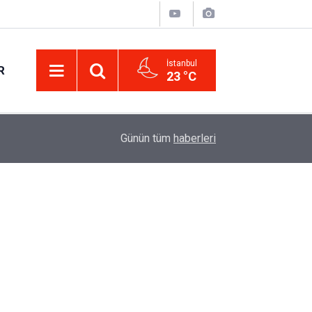
İstanbul
R
23 °C
B Sınıfı Ehliyet Alacaklara Önemli Uyarı: İşte 2
14:11
Günün tüm
haberleri
Maliyet Tutarı!