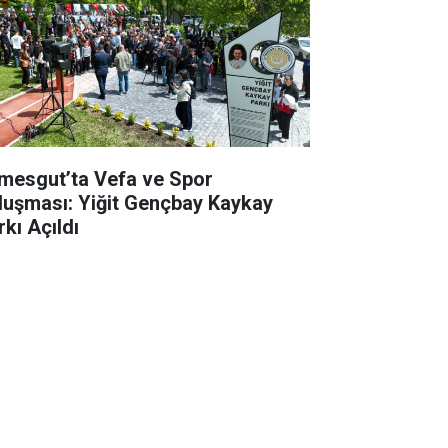
imesgut’ta Vefa ve Spor
luşması: Yiğit Gençbay Kaykay
rkı Açıldı