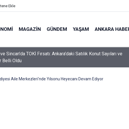
itene Ekle
ONOMI
MAGAZIN
GÜNDEM
YAŞAM
ANKARA HABE
 İzini Dövme Yaptıran Babanın Hüzünlü Vedası! Marshall Yasta...
i!
yesi Aile Merkezleri’nde Yılsonu Heyecanı Devam Ediyor