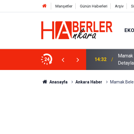
Manşetler
Günün Haberleri
Arşiv
S
EK
 Ankara’daki Satılık Konut Sayıları ve
Ameliyat
24
14:26
Hikayes
Anasayfa
Ankara Haber
Mamak Beledi