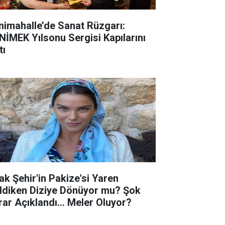
nimahalle’de Sanat Rüzgarı:
NİMEK Yılsonu Sergisi Kapılarını
tı
ak Şehir'in Pakize'si Yaren
ldiken Diziye Dönüyor mu? Şok
rar Açıklandı... Meler Oluyor?