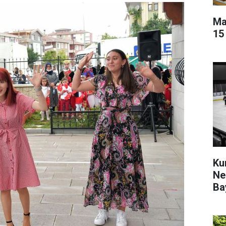
Ma
15
Ku
Ne
Ba