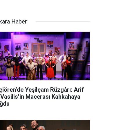
kara Haber
çiören’de Yeşilçam Rüzgârı: Arif
 Vasilis’in Macerası Kahkahaya
ğdu