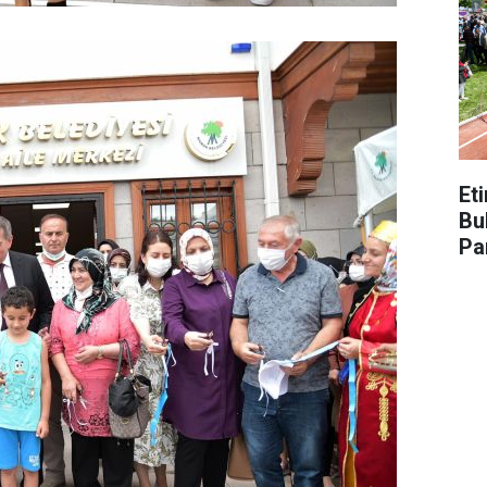
Et
Bu
Pa